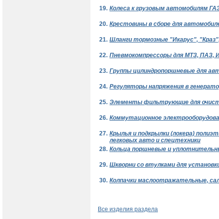
19.
Колеса к грузовым автомобилям ГАЗ
20.
Крестовины в сборе для автомобилей 
21.
Шланги тормозные "Икарус", "Краз",
22.
Пневмокомпрессоры для МТЗ, ПАЗ, Ик
23.
Группы цилиндропоршневые для авт
24.
Регуляторы напряжения в генерато
25.
Элементы фильтрующие для очист
26.
Коммутационное электрооборудова
27.
Крылья и подкрылки (локера) полиэт
легковых авто и спецтехники
28.
Кольца поршневые и уплотнительны
29.
Шкворни со втулками для установк
30.
Колпачки маслоотражательные, са
Все изделия раздела