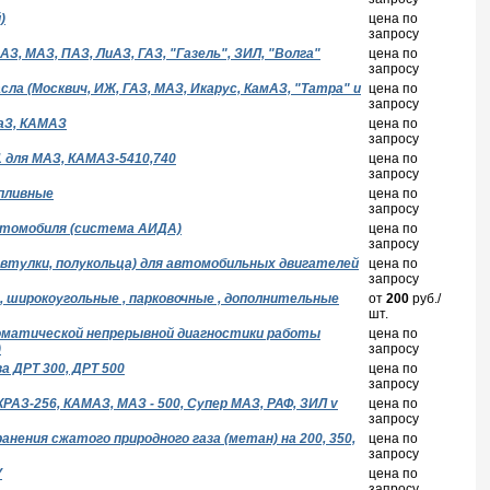
)
цена по
запросу
, МАЗ, ПАЗ, ЛиАЗ, ГАЗ, "Газель", ЗИЛ, "Волга"
цена по
запросу
 (Москвич, ИЖ, ГАЗ, МАЗ, Икарус, КамАЗ, "Татра" и
цена по
запросу
аЗ, КАМАЗ
цена по
запросу
 для МАЗ, КАМАЗ-5410,740
цена по
запросу
пливные
цена по
запросу
втомобиля (система АИДА)
цена по
запросу
 втулки, полукольца) для автомобильных двигателей
цена по
запросу
, широкоугольные , парковочные , дополнительные
от
200
руб./
шт.
матической непрерывной диагностики работы
цена по
)
запросу
а ДРТ 300, ДРТ 500
цена по
запросу
АЗ-256, КАМАЗ, МАЗ - 500, Супер МАЗ, РАФ, ЗИЛ v
цена по
запросу
нения сжатого природного газа (метан) на 200, 350,
цена по
запросу
У
цена по
запросу