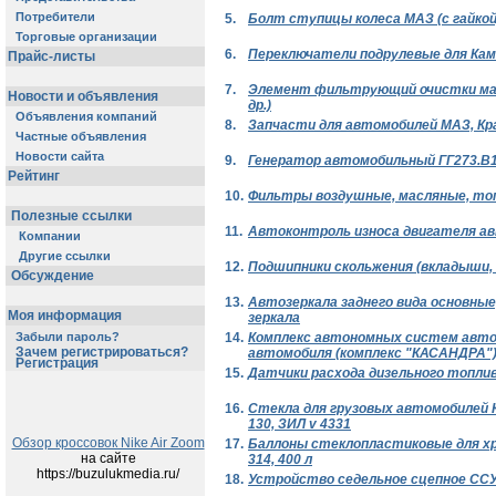
Потребители
5.
Болт ступицы колеса МАЗ (с гайкой
Торговые организации
6.
Переключатели подрулевые для КамАЗ
Прайс-листы
7.
Элемент фильтрующий очистки масла
Новости и объявления
др.)
Объявления компаний
8.
Запчасти для автомобилей МАЗ, Кр
Частные объявления
Новости сайта
9.
Генератор автомобильный ГГ273.В1
Рейтинг
10.
Фильтры воздушные, масляные, то
Полезные ссылки
11.
Автоконтроль износа двигателя а
Компании
Другие ссылки
12.
Подшипники скольжения (вкладыши,
Обсуждение
13.
Автозеркала заднего вида основные
Моя информация
зеркала
14.
Комплекс автономных систем авто
Забыли пароль?
Зачем регистрироваться?
автомобиля (комплекс "КАСАНДРА"
Регистрация
15.
Датчики расхода дизельного топлив
16.
Стекла для грузовых автомобилей КР
130, ЗИЛ v 4331
Обзор кроссовок Nike Air Zoom
17.
Баллоны стеклопластиковые для хра
на сайте
314, 400 л
https://buzulukmedia.ru/
18.
Устройство седельное сцепное СС