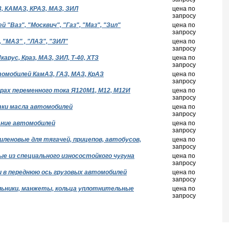
, КАМАЗ, КРАЗ, МАЗ, ЗИЛ
цена по
запросу
"Ваз", "Москвич", "Газ", "Маз", "Зил"
цена по
запросу
 "МАЗ" , "ЛАЗ", "ЗИЛ"
цена по
запросу
арус, Краз, МАЗ, ЗИЛ, Т-40, ХТЗ
цена по
запросу
омобилей КамАЗ, ГАЗ, МАЗ, КрАЗ
цена по
запросу
рах переменного тока Я120М1, М12, М12И
цена по
запросу
ки масла автомобилей
цена по
запросу
ние автомобилей
цена по
запросу
иленовые для тягачей, прицепов, автобусов,
цена по
запросу
е из специального износостойкого чугуна
цена по
запросу
и в переднюю ось грузовых автомобилей
цена по
запросу
льники, манжеты, кольца уплотнительные
цена по
запросу