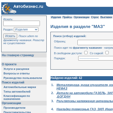
Изделия
Прайсы
Организации
Спрос
Выставки
Искать:
Изделия в разделе "МАЗ"
Раздел:
Поиск идет по
Поиск (отбор) изделий:
фрагменту названия. Регистр
Образец:
не существенен
Поиск идет по
фрагменту названия
- напри
В свободном доступе:
Со сидкой:
На главную страницу
Порядок:
О проекте
Услуги и расценки
Вопросы и ответы
Найдено изделий: 42
Руководство пользователя
Поиск изделий
1.
Металлорукав, рукав глушителя, к
Автомобильные марки
НЕФАЗ
Типы автомобилей
2.
Детали на автомобили ГАЗЕЛЬ, ЗИЛ,
Классификация по
,БОГДАН
назначению
3.
Регуляторы напряжения интеграль
Организации
Производители
4.
Накладки тормозные ГАЗ, ЗИЛ, Икар
Представительства