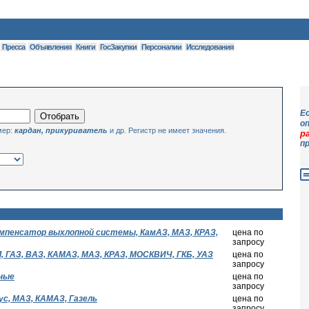
Пресса
Объявления
Книги
ГосЗакупки
Персоналии
Исследования
Е
о
мер:
кардан, прикуриватель
и др. Регистр не имеет значения.
р
п
омпенсатор выхлопной системы, КамАЗ, МАЗ, КРАЗ,
цена по
запросу
 ГАЗ, ВАЗ, КАМАЗ, МАЗ, КРАЗ, МОСКВИЧ, ГКБ, УАЗ
цена по
запросу
ные
цена по
запросу
ус, МАЗ, КАМАЗ, Газель
цена по
запросу