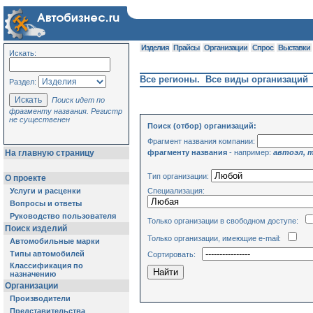
Изделия
Прайсы
Организации
Спрос
Выставки
Искать:
Все регионы. Все виды организаций
Раздел:
Поиск идет по
фрагменту названия. Регистр
не существенен
Поиск (отбор) организаций:
Фрагмент названия компании:
фрагменту названия
- например:
автоэл, 
На главную страницу
Тип организации:
О проекте
Специализация:
Услуги и расценки
Вопросы и ответы
Руководство пользователя
Только организации в свободном доступе:
Поиск изделий
Только организации, имеющие e-mail:
Автомобильные марки
Типы автомобилей
Сортировать:
Классификация по
назначению
Организации
Производители
Представительства