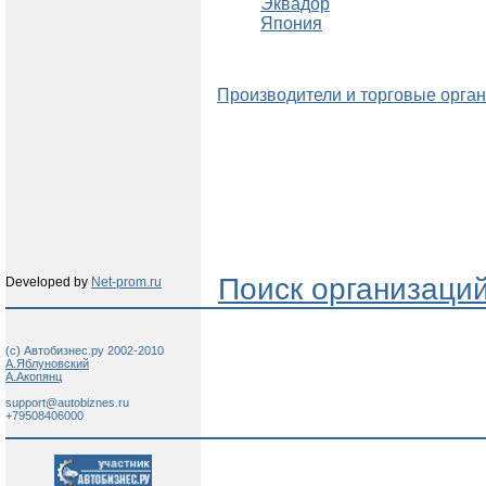
Эквадор
Япония
Производители и торговые орган
Поиск организаци
Developed by
Net-prom.ru
(c) Автобизнес.ру 2002-2010
А.Яблуновский
А.Акопянц
support@autobiznes.ru
+79508406000