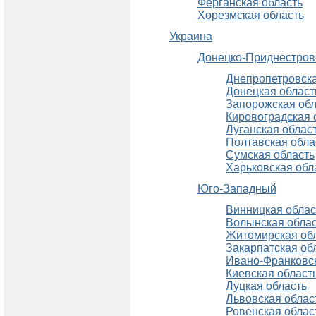
Ферганская область
Хорезмская область
Украина
Донецко-Приднестров
Днепропетровска
Донецкая област
Запорожская обл
Кировоградская 
Луганская облас
Полтавская обла
Сумская область
Харьковская обл
Юго-Западный
Винницкая облас
Волынская облас
Житомирская об
Закарпатская об
Ивано-Франковск
Киевская област
Луцкая область
Львовская облас
Ровенская облас