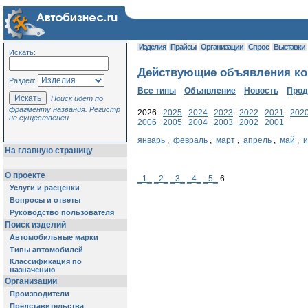
Изделия
Прайсы
Организации
Спрос
Выставки
Искать:
Действующие объявления ком
Раздел:
Все типы
Объявление
Новость
Про
Поиск идет по
фрагменту названия. Регистр
2026
2025
2024
2023
2022
2021
202
не существенен
2006
2005
2004
2003
2002
2001
январь
,
февраль
,
март
,
апрель
,
май
,
На главную страницу
О проекте
_1_
_2_
_3_
_4_
_5_
6
Услуги и расценки
Вопросы и ответы
Руководство пользователя
Поиск изделий
Автомобильные марки
Типы автомобилей
Классификация по
назначению
Организации
Производители
Представительства