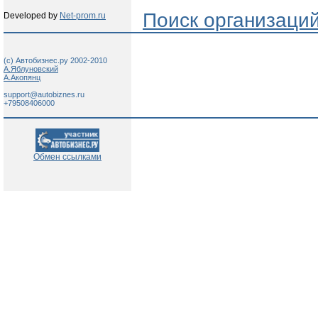
Поиск организаци
Developed by
Net-prom.ru
(c) Автобизнес.ру 2002-2010
А.Яблуновский
А.Акопянц
support@autobiznes.ru
+79508406000
Обмен ссылками