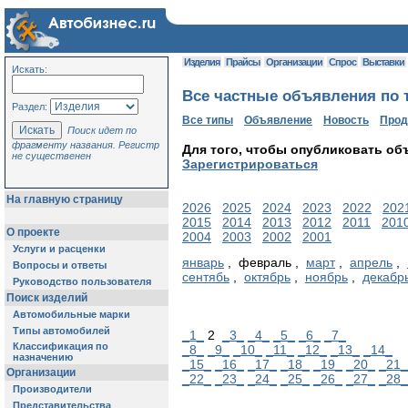
Изделия
Прайсы
Организации
Спрос
Выставки
Искать:
Все частные объявления по т
Раздел:
Все типы
Объявление
Новость
Про
Поиск идет по
фрагменту названия. Регистр
Для того, чтобы опубликовать об
не существенен
Зарегистрироваться
На главную страницу
2026
2025
2024
2023
2022
202
2015
2014
2013
2012
2011
201
О проекте
2004
2003
2002
2001
Услуги и расценки
январь
, февраль ,
март
,
апрель
,
Вопросы и ответы
сентябь
,
октябрь
,
ноябрь
,
декабр
Руководство пользователя
Поиск изделий
Автомобильные марки
Типы автомобилей
_1_
2
_3_
_4_
_5_
_6_
_7_
Классификация по
_8_
_9_
_10_
_11_
_12_
_13_
_14_
назначению
_15_
_16_
_17_
_18_
_19_
_20_
_21_
Организации
_22_
_23_
_24_
_25_
_26_
_27_
_28_
Производители
Представительства