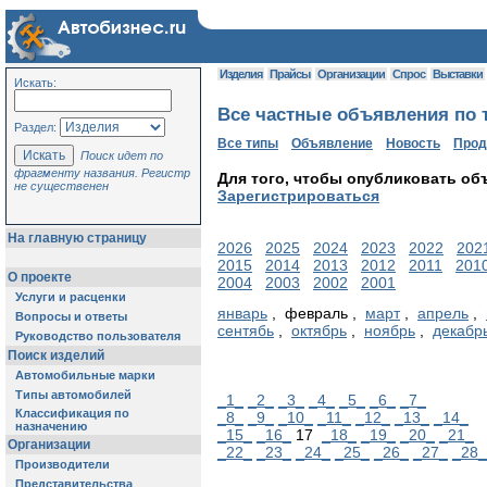
Изделия
Прайсы
Организации
Спрос
Выставки
Искать:
Все частные объявления по т
Раздел:
Все типы
Объявление
Новость
Про
Поиск идет по
фрагменту названия. Регистр
Для того, чтобы опубликовать об
не существенен
Зарегистрироваться
На главную страницу
2026
2025
2024
2023
2022
202
2015
2014
2013
2012
2011
201
О проекте
2004
2003
2002
2001
Услуги и расценки
январь
, февраль ,
март
,
апрель
,
Вопросы и ответы
сентябь
,
октябрь
,
ноябрь
,
декабр
Руководство пользователя
Поиск изделий
Автомобильные марки
Типы автомобилей
_1_
_2_
_3_
_4_
_5_
_6_
_7_
Классификация по
_8_
_9_
_10_
_11_
_12_
_13_
_14_
назначению
_15_
_16_
17
_18_
_19_
_20_
_21_
Организации
_22_
_23_
_24_
_25_
_26_
_27_
_28_
Производители
Представительства