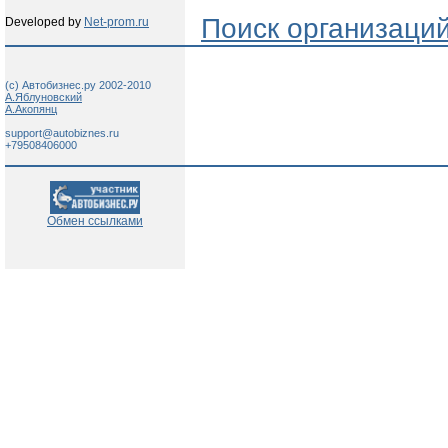
Поиск организаци
Developed by
Net-prom.ru
(c) Автобизнес.ру 2002-2010
А.Яблуновский
А.Акопянц
support@autobiznes.ru
+79508406000
Обмен ссылками