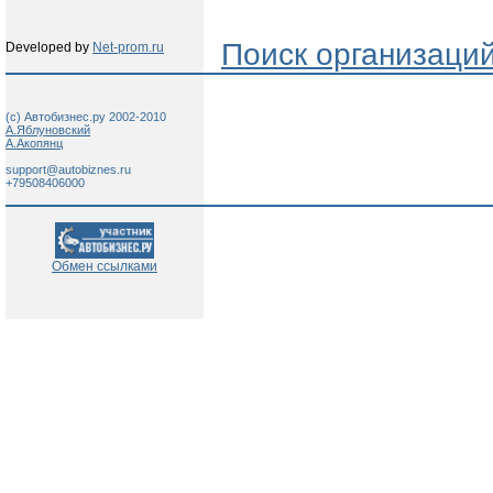
Поиск организаци
Developed by
Net-prom.ru
(c) Автобизнес.ру 2002-2010
А.Яблуновский
А.Акопянц
support@autobiznes.ru
+79508406000
Обмен ссылками