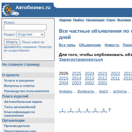
Изделия
Прайсы
Организации
Спрос
Выставки
Искать:
Все частные объявления по т
Раздел:
дней
Поиск идет по
Все типы
Объявление
Новость
Про
фрагменту названия. Регистр
не существенен
Для того, чтобы опубликовать об
Зарегистрироваться
На главную страницу
2026
2025
2024
2023
2022
202
О проекте
2015
2014
2013
2012
2011
201
Услуги и расценки
2004
2003
2002
2001
Вопросы и ответы
январь
,
февраль
,
март
,
апрель
,
Руководство пользователя
Поиск изделий
Автомобильные марки
Типы автомобилей
_1_
_2_
_3_
_4_
_5_
_6_
7
Классификация по
назначению
Организации
Производители
Представительства