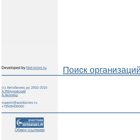
Поиск организаци
Developed by
Net-prom.ru
(c) Автобизнес.ру 2002-2010
А.Яблуновский
А.Акопянц
support@autobiznes.ru
+79508406000
Обмен ссылками