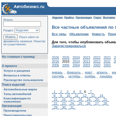
Изделия
Прайсы
Организации
Спрос
Выставки
Искать:
Все частные объявления по т
Раздел:
Все типы
Объявление
Новость
Про
Поиск идет по
фрагменту названия. Регистр
Для того, чтобы опубликовать объяв
не существенен
Зарегистрироваться
На главную страницу
2026
2025
2024
2023
2022
2021
2
2016
2015
2014
2013
2012
2011
2
2006
2005
2004
2003
2002
2001
О проекте
Услуги и расценки
январь
,
февраль
,
март
,
апрель
,
ма
Вопросы и ответы
сентябь
,
октябрь
,
ноябрь
,
декабрь
Руководство пользователя
Поиск изделий
Автомобильные марки
_1_
_2_
_3_
_4_
_5_
6
_7_
Типы автомобилей
_8_
_9_
_10_
_11_
_12_
_13_
_14_
Классификация по
_15_
_16_
_17_
_18_
_19_
_20_
_21_
назначению
_22_
_23_
_24_
_25_
_26_
_27_
_28_
Организации
_29_
_30_
_31_
Производители
Представительства