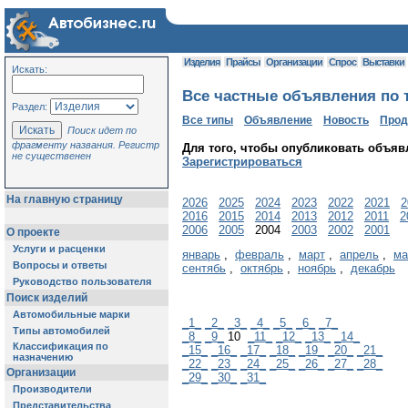
Изделия
Прайсы
Организации
Спрос
Выставки
Искать:
Все частные объявления по т
Раздел:
Все типы
Объявление
Новость
Про
Поиск идет по
фрагменту названия. Регистр
Для того, чтобы опубликовать объяв
не существенен
Зарегистрироваться
На главную страницу
2026
2025
2024
2023
2022
2021
2
2016
2015
2014
2013
2012
2011
2
2006
2005
2004
2003
2002
2001
О проекте
Услуги и расценки
январь
,
февраль
,
март
,
апрель
,
ма
Вопросы и ответы
сентябь
,
октябрь
,
ноябрь
,
декабрь
Руководство пользователя
Поиск изделий
Автомобильные марки
_1_
_2_
_3_
_4_
_5_
_6_
_7_
Типы автомобилей
_8_
_9_
10
_11_
_12_
_13_
_14_
Классификация по
_15_
_16_
_17_
_18_
_19_
_20_
_21_
назначению
_22_
_23_
_24_
_25_
_26_
_27_
_28_
Организации
_29_
_30_
_31_
Производители
Представительства