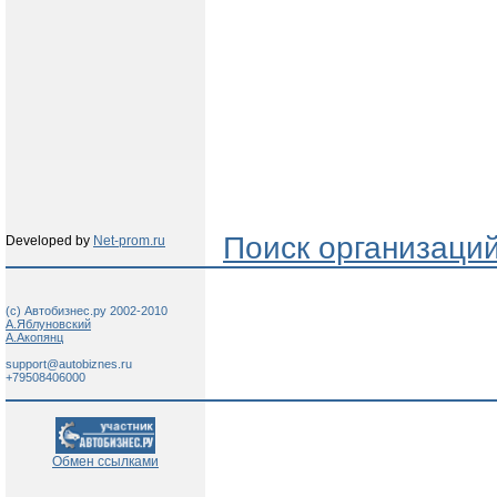
Поиск организаци
Developed by
Net-prom.ru
(c) Автобизнес.ру 2002-2010
А.Яблуновский
А.Акопянц
support@autobiznes.ru
+79508406000
Обмен ссылками