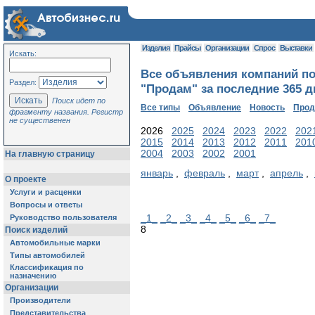
Изделия
Прайсы
Организации
Спрос
Выставки
Искать:
Все объявления компаний по
Раздел:
"Продам" за последние 365 д
Поиск идет по
Все типы
Объявление
Новость
Про
фрагменту названия. Регистр
не существенен
2026
2025
2024
2023
2022
202
2015
2014
2013
2012
2011
201
2004
2003
2002
2001
На главную страницу
январь
,
февраль
,
март
,
апрель
,
О проекте
Услуги и расценки
Вопросы и ответы
_1_
_2_
_3_
_4_
_5_
_6_
_7_
Руководство пользователя
8
Поиск изделий
Автомобильные марки
Типы автомобилей
Классификация по
назначению
Организации
Производители
Представительства