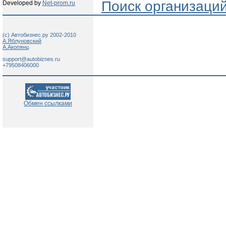
Поиск организаци
Developed by
Net-prom.ru
(c) Автобизнес.ру 2002-2010
А.Яблуновский
А.Акопянц
support@autobiznes.ru
+79508406000
Обмен ссылками