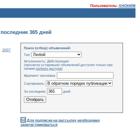
Пользователь:
АНОНИМ
 последние 365 дней
Поиск (отбор) объявлений:
2007
Тип:
Актуальность: Действующие
(просмотр устаревших объявлений доступен только при
налиии
полного доступа
)
Фрагмент заголовка:
Сортировать:
За последние:
дней
Для подписки на рассылку необходимо
зарегистрироваться