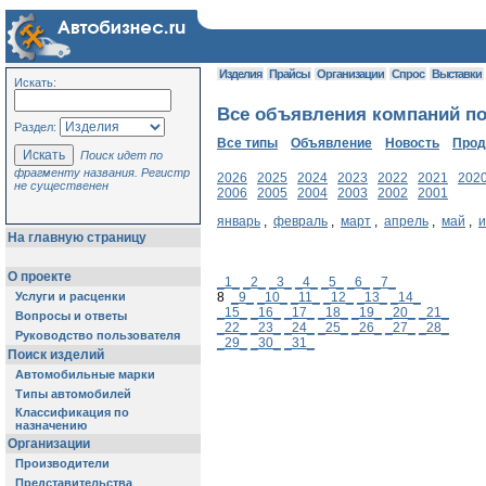
Изделия
Прайсы
Организации
Спрос
Выставки
Искать:
Все объявления компаний по
Раздел:
Все типы
Объявление
Новость
Про
Поиск идет по
фрагменту названия. Регистр
2026
2025
2024
2023
2022
2021
202
не существенен
2006
2005
2004
2003
2002
2001
январь
,
февраль
,
март
,
апрель
,
май
,
На главную страницу
О проекте
_1_
_2_
_3_
_4_
_5_
_6_
_7_
Услуги и расценки
8
_9_
_10_
_11_
_12_
_13_
_14_
_15_
_16_
_17_
_18_
_19_
_20_
_21_
Вопросы и ответы
_22_
_23_
_24_
_25_
_26_
_27_
_28_
Руководство пользователя
_29_
_30_
_31_
Поиск изделий
Автомобильные марки
Типы автомобилей
Классификация по
назначению
Организации
Производители
Представительства