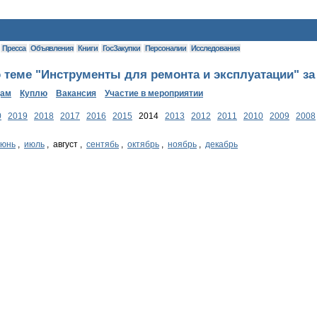
Пресса
Объявления
Книги
ГосЗакупки
Персоналии
Исследования
 теме "Инструменты для ремонта и эксплуатации" за
дам
Куплю
Вакансия
Участие в мероприятии
0
2019
2018
2017
2016
2015
2014
2013
2012
2011
2010
2009
2008
июнь
,
июль
, август ,
сентябь
,
октябрь
,
ноябрь
,
декабрь