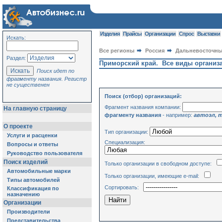
Изделия
Прайсы
Организации
Спрос
Выставки
Искать:
Все регионы
Россия
Дальневосточн
Раздел:
Приморский край. Все виды организ
Поиск идет по
фрагменту названия. Регистр
не существенен
Поиск (отбор) организаций:
Фрагмент названия компании:
На главную страницу
фрагменту названия
- например:
автоэл, 
О проекте
Тип организации:
Услуги и расценки
Специализация:
Вопросы и ответы
Руководство пользователя
Поиск изделий
Только организации в свободном доступе:
Автомобильные марки
Только организации, имеющие e-mail:
Типы автомобилей
Сортировать:
Классификация по
назначению
Организации
Производители
Представительства