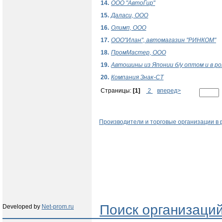
14.
ООО "АвтоГир"
15.
Даласи, ООО
16.
Олимп, ООО
17.
ООО"Илан", автомагазин "РИНКОМ"
18.
ПромМастер, ООО
19.
Автошины из Японии б/у оптом и в ро
20.
Компания Знак-СТ
Страницы:
[1]
2
вперед>
Производители и торговые организации в 
Поиск организаци
Developed by
Net-prom.ru