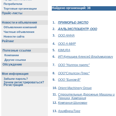
Потребители
Найдено организаций: 38
Торговые организации
Прайс-листы
Новости и объявления
1.
ПРИМОРЬЕ-ЭКСПО
Объявления компаний
2.
ДАЛЬЭКСПОЦЕНТР, ООО
Частные объявления
3.
ООО АННА
Новости сайта
Рейтинг
4.
ООО А-МИР
5.
KIMURA
Полезные ссылки
Компании
6.
ИП Кутищев Алексей Владимирович
Другие ссылки
Обсуждение
7.
ООО "Ниппон партс"
8.
ООО"Стилсон Плюс"
Моя информация
Забыли пароль?
9.
ООО "Бином-В"
Зачем регистрироваться?
Регистрация
10.
Orient Machinery Group
11.
Строительные Дорожные Машины и
Техника, Кампания
12.
Компания Шиноман
13.
АзияВнешТорг