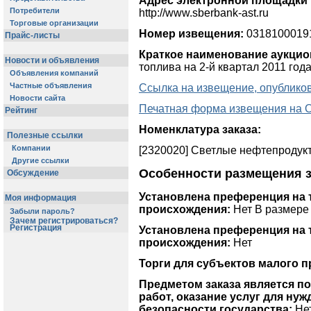
Адрес электронной площадки в
Потребители
http://www.sberbank-ast.ru
Торговые организации
Номер извещения:
0318100019
Прайс-листы
Краткое наименование аукцио
Новости и объявления
топлива на 2-й квартал 2011 год
Объявления компаний
Частные объявления
Ссылка на извещение, опублико
Новости сайта
Печатная форма извещения на
Рейтинг
Номенклатура заказа:
Полезные ссылки
Компании
[2320020] Светлые нефтепродукты
Другие ссылки
Особенности размещения з
Обсуждение
Установлена преференция на 
Моя информация
происхождения:
Нет В размере
Забыли пароль?
Зачем регистрироваться?
Регистрация
Установлена преференция на 
происхождения:
Нет
Торги для субъектов малого 
Предметом заказа является п
работ, оказание услуг для ну
безопасности государства:
Не