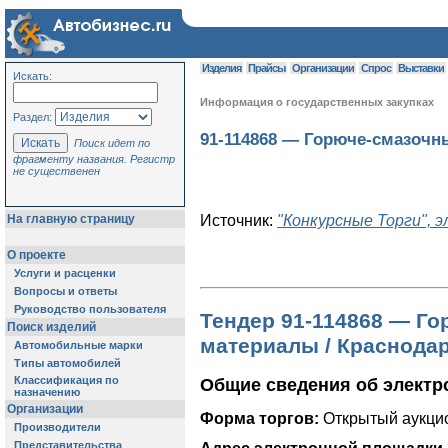
Изделия
Прайсы
Организации
Спрос
Выставки
Искать:
Информация о государственных закупках
Раздел:
91-114868 — Горюче-смазочн
Поиск идет по
фрагменту названия. Регистр
не существенен
На главную страницу
Источник:
"Конкурсные Торги", 
О проекте
Услуги и расценки
Вопросы и ответы
Руководство пользователя
Тендер 91-114868 — Г
Поиск изделий
материалы / Краснода
Автомобильные марки
Типы автомобилей
Классификация по
Общие сведения об электр
назначению
Организации
Форма торгов:
Открытый аукцио
Производители
Представительства