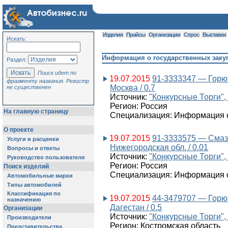
Изделия
Прайсы
Организации
Спрос
Выставки
Искать:
Информация о государственных заку
Раздел:
Поиск идет по
19.07.2015
91-3333347 — Горюч
фрагменту названия. Регистр
Москва / 0.7
не существенен
Источник:
"Конкурсные Торги",
Регион: Россия
На главную страницу
Специализация: Информация о
О проекте
19.07.2015
91-3333575 — Смаз
Услуги и расценки
Нижегородская обл. / 0.01
Вопросы и ответы
Источник:
"Конкурсные Торги",
Руководство пользователя
Регион: Россия
Поиск изделий
Специализация: Информация о
Автомобильные марки
Типы автомобилей
Классификация по
19.07.2015
44-3479707 — Горю
назначению
Дагестан / 0.5
Организации
Источник:
"Конкурсные Торги",
Производители
Регион: Костромская область
Представительства