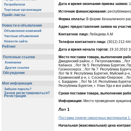
Дата и время окончания приема заявок:
1
Потребители
Торговые организации
Источник финансирования:
республиканс
Прайс-листы
Форма оплаты:
В форме безналичного рас
Новости и объявления
Адрес предоставления заявок на участи
Объявления компаний
Контактное лицо:
Лебедева А.М.
Частные объявления
Новости сайта
Телефон контактного лица:
(3012) 212-44
Рейтинг
Дата и время начала торгов:
19.10.2010 1
Место поставки товара, выполнения работ
Полезные ссылки
Джидинский район, с. Петропавловка. ; Лот 
Компании
Кабанск. ; Лот № 5: Республика Бурятия, При
Другие ссылки
Гусиноозерск. ; Лот № 7: Республика Буряти
Обсуждение
Лот № 9: Республика Бурятия, Муйский р-н, 
Еравнинский р-н, с. Сосново-Озерское. ; Ло
с. Багдарин. ; Лот № 14: Республика Бурятия
Моя информация
Республика Бурятия, г. Улан-Удэ и все рай
Забыли пароль?
Зачем регистрироваться?
Сроки поставки товара, выполнения работ
Регистрация
Информация:
Место проведения аукциона: 
Лот 1
Поставка горюче-смазочных материалов 1
Начальная (максимальная) цена контрак