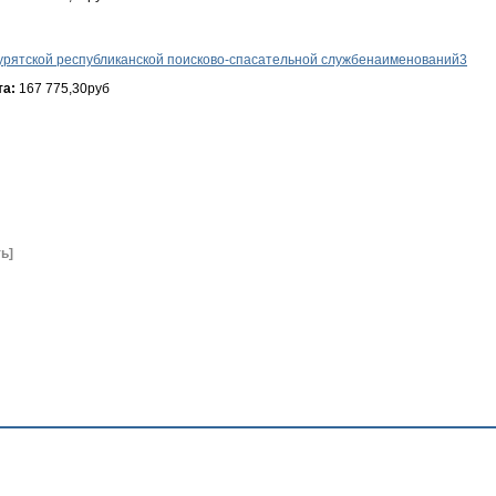
урятской республиканской поисково-спасательной службенаименований3
та:
167 775,30руб
ь]