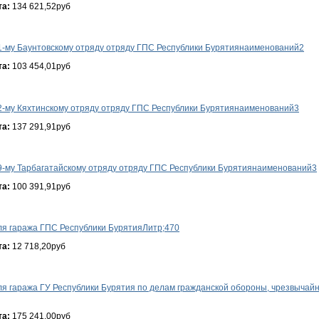
та:
134 621,52руб
1-му Баунтовскому отряду отряду ГПС Республики Бурятиянаименований2
та:
103 454,01руб
2-му Кяхтинскому отряду отряду ГПС Республики Бурятиянаименований3
та:
137 291,91руб
9-му Тарбагатайскому отряду отряду ГПС Республики Бурятиянаименований3
та:
100 391,91руб
ля гаража ГПС Республики БурятияЛитр;470
та:
12 718,20руб
ля гаража ГУ Республики Бурятия по делам гражданской обороны, чрезвычай
та:
175 241,00руб