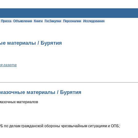
Пресса
Объявления
Книги
ГосЗакупки
Персоналии
Исследования
ые материалы / Бурятия
ая газета
смазочные материалы / Бурятия
мазочных материалов
Б по делам гражданской обороны чрезвычайным ситуациям и ОПБ;