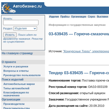
Изделия
Прайсы
Организации
Спрос
Выставки
Искать:
Информация о государственных закупках
Раздел:
03-639435 — Горюче-смазочн
Поиск идет по
фрагменту названия. Регистр
не существенен
Источник:
"Конкурсные Торги", электронн
На главную страницу
О проекте
Услуги и расценки
Вопросы и ответы
Тендер 03-639435 — Горюче-
Руководство пользователя
Поиск изделий
Наименование торгов:
Поставка горюче-с
Автомобильные марки
Реестровый номер торгов:
ОА/10-003109
Типы автомобилей
Классификация по
Способ размещения:
открытый аукцион
назначению
Заказчики:
Государственное учреждение Р
Организации
Производители
Дата размещения на сайте:
20.09.2010
Представительства