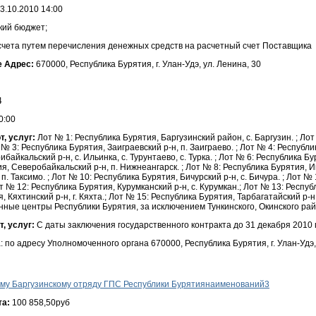
3.10.2010 14:00
кий бюджет;
чета путем перечисления денежных средств на расчетный счет Поставщика
е Адрес:
670000, Республика Бурятия, г. Улан-Удэ, ул. Ленина, 30
4
0:00
, услуг:
Лот № 1: Республика Бурятия, Баргузинский район, с. Баргузин. ; Ло
№ 3: Республика Бурятия, Заиграевский р-н, п. Заиграево. ; Лот № 4: Республи
байкальский р-н, с. Ильинка, с. Турунтаево, с. Турка. ; Лот № 6: Республика Бу
я, Северобайкальский р-н, п. Нижнеангарск. ; Лот № 8: Республика Бурятия, Иво
п. Таксимо. ; Лот № 10: Республика Бурятия, Бичурский р-н, с. Бичура. ; Лот №
т № 12: Республика Бурятия, Курумканский р-н, с. Курумкан.; Лот № 13: Респуб
, Кяхтинский р-н, г. Кяхта.; Лот № 15: Республика Бурятия, Тарбагатайский р-н,
онные центры Республики Бурятия, за исключением Тункинского, Окинского рай
, услуг:
С даты заключения государственного контракта до 31 декабря 2010 
по адресу Уполномоченного органа 670000, Республика Бурятия, г. Улан-Удэ, 
-му Баргузинскому отряду ГПС Республики Бурятиянаименований3
та:
100 858,50руб