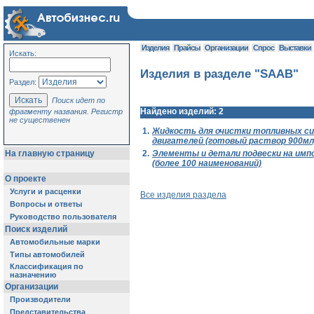
Изделия
Прайсы
Организации
Спрос
Выставки
Искать:
Изделия в разделе "SAAB"
Раздел:
Поиск идет по
Найдено изделий: 2
фрагменту названия. Регистр
не существенен
1.
Жидкость для очистки топливных с
двигателей (готовый раствор 900мл
2.
Элементы и детали подвески на им
На главную страницу
(более 100 наименований)
О проекте
Услуги и расценки
Все изделия раздела
Вопросы и ответы
Руководство пользователя
Поиск изделий
Автомобильные марки
Типы автомобилей
Классификация по
назначению
Организации
Производители
Представительства