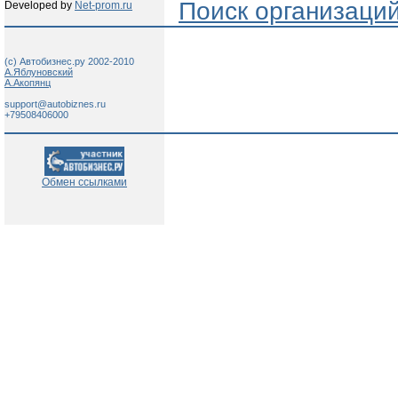
Поиск организаци
Developed by
Net-prom.ru
(c) Автобизнес.ру 2002-2010
А.Яблуновский
А.Акопянц
support@autobiznes.ru
+79508406000
Обмен ссылками