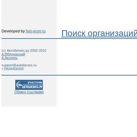
Поиск организаци
Developed by
Net-prom.ru
(c) Автобизнес.ру 2002-2010
А.Яблуновский
А.Акопянц
support@autobiznes.ru
+79508406000
Обмен ссылками