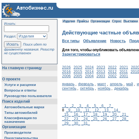
Изделия
Прайсы
Организации
Спрос
Выставки
Искать:
Действующие частные объявл
Раздел:
Все типы
Объявление
Новость
Про
Поиск идет по
фрагменту названия. Регистр
Для того, чтобы опубликовать объявлен
не существенен
Зарегистрироваться
2026
2025
2024
2023
2022
2021
202
На главную страницу
2016
2015
2014
2013
2012
2011
201
2006
2005
2004
2003
2002
2001
О проекте
январь
,
февраль
,
март
,
апрель
,
май
,
Услуги и расценки
сентябь
,
октябрь
,
ноябрь
,
декабрь
Вопросы и ответы
Руководство пользователя
Поиск изделий
_1_
_2_
_3_
_4_
_5_
_6_
_7_
Автомобильные марки
8
_9_
_10_
_11_
_12_
_13_
_14_
Типы автомобилей
_15_
_16_
_17_
_18_
_19_
_20_
_21_
Классификация по
_22_
_23_
_24_
_25_
_26_
_27_
_28_
назначению
_29_
_30_
_31_
Организации
Производители
Представительства