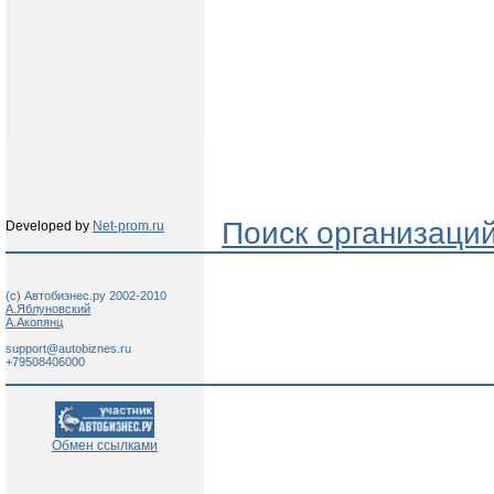
Поиск организаци
Developed by
Net-prom.ru
(c) Автобизнес.ру 2002-2010
А.Яблуновский
А.Акопянц
support@autobiznes.ru
+79508406000
Обмен ссылками