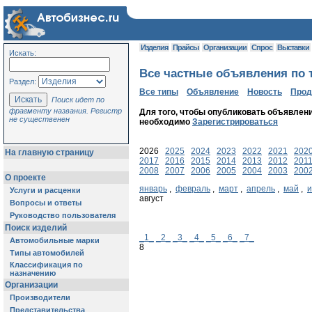
Изделия
Прайсы
Организации
Спрос
Выставки
Искать:
Все частные объявления по т
Раздел:
Все типы
Объявление
Новость
Про
Поиск идет по
фрагменту названия. Регистр
Для того, чтобы опубликовать объявлени
не существенен
необходимо
Зарегистрироваться
2026
2025
2024
2023
2022
2021
202
На главную страницу
2017
2016
2015
2014
2013
2012
201
2008
2007
2006
2005
2004
2003
200
О проекте
январь
,
февраль
,
март
,
апрель
,
май
,
Услуги и расценки
август
Вопросы и ответы
Руководство пользователя
Поиск изделий
_1_
_2_
_3_
_4_
_5_
_6_
_7_
Автомобильные марки
8
Типы автомобилей
Классификация по
назначению
Организации
Производители
Представительства