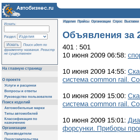
Изделия
Прайсы
Организации
Спрос
Выставки
Искать:
Объявления за 2
Раздел:
Поиск идет по
401 : 501
фрагменту названия. Регистр
10 июня 2009 06:58:
спо
не существенен
На главную страницу
10 июня 2009 14:55:
Ска
система common rail. Сo
О проекте
Услуги и расценки
Вопросы и ответы
10 июня 2009 15:00:
Ска
Руководство пользователя
Поиск изделий
система common rail. Сo
Автомобильные марки
Типы автомобилей
10 июня 2009 15:01:
Диа
Классификация по
назначению
форсунки. Приборы про
Организации
Производители
Представительства