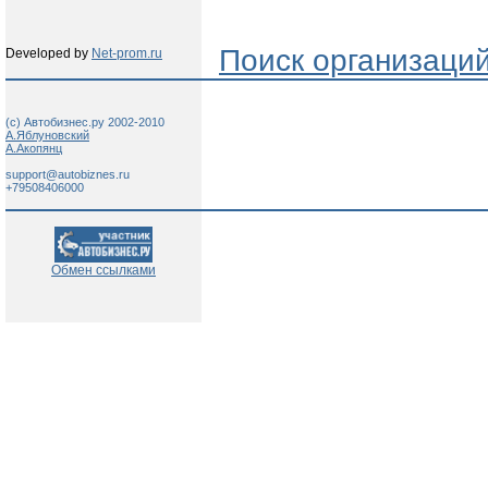
Поиск организаци
Developed by
Net-prom.ru
(c) Автобизнес.ру 2002-2010
А.Яблуновский
А.Акопянц
support@autobiznes.ru
+79508406000
Обмен ссылками