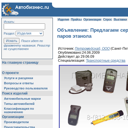
Изделия
Прайсы
Организации
Спрос
Выставки
Искать:
Объявление:
Предлагаем се
Раздел:
паров этанола
Поиск идет по
фрагменту названия. Регистр
Источник:
Петромедснаб, ООО
(Санкт-Пе
не существенен
Опубликовано:24.06.2009
Действует до 29.06.09
Специализация:
Транспортные средства
На главную страницу
О проекте
Услуги и расценки
Вопросы и ответы
Руководство пользователя
Поиск изделий
Автомобильные марки
Типы автомобилей
Классификация по
назначению
Организации
Производители
Представительства