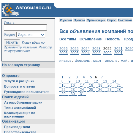
Изделия
Прайсы
Организации
Спрос
Выставки
Искать:
Все объявления компаний по 
Раздел:
Все типы
Объявление
Новость
Про
Поиск идет по
фрагменту названия. Регистр
2026
2025
2024
2023
2022
2021
202
не существенен
2006
2005
2004
2003
2002
2001
январь
,
февраль
,
март
,
апрель
,
май
,
На главную страницу
О проекте
_1_
_2_
_3_
_4_
_5_
6
_7_
Услуги и расценки
_8_
_9_
_10_
_11_
_12_
_13_
_14_
_15_
_16_
_17_
_18_
_19_
_20_
_21_
Вопросы и ответы
_22_
_23_
_24_
_25_
_26_
_27_
_28_
Руководство пользователя
_29_
_30_
_31_
Поиск изделий
Автомобильные марки
Типы автомобилей
Классификация по
назначению
Организации
Производители
Представительства