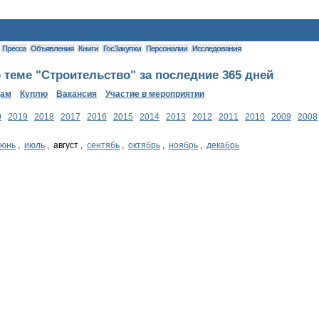
Пресса
Объявления
Книги
ГосЗакупки
Персоналии
Исследования
теме "Строительство" за последние 365 дней
дам
Куплю
Вакансия
Участие в мероприятии
0
2019
2018
2017
2016
2015
2014
2013
2012
2011
2010
2009
2008
июнь
,
июль
, август ,
сентябь
,
октябрь
,
ноябрь
,
декабрь