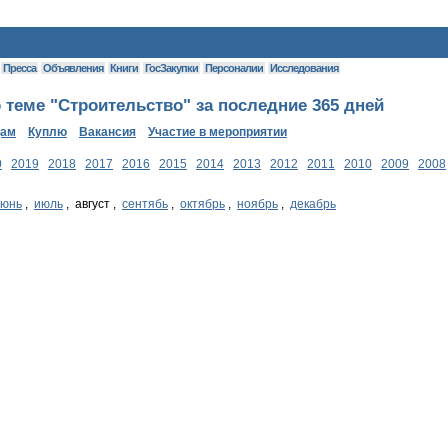
Пресса
Объявления
Книги
ГосЗакупки
Персоналии
Исследования
теме "Строительство" за последние 365 дней
дам
Куплю
Вакансия
Участие в мероприятии
0
2019
2018
2017
2016
2015
2014
2013
2012
2011
2010
2009
2008
июнь
,
июль
, август ,
сентябь
,
октябрь
,
ноябрь
,
декабрь