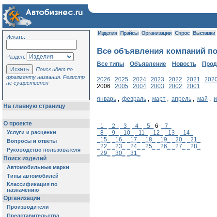
Изделия
Прайсы
Организации
Спрос
Выставки
Искать:
Все объявления компаний по 
Раздел:
Все типы
Объявление
Новость
Про
Поиск идет по
фрагменту названия. Регистр
2026
2025
2024
2023
2022
2021
202
не существенен
2006
2005
2004
2003
2002
2001
январь
,
февраль
,
март
,
апрель
,
май
,
На главную страницу
О проекте
_1_
_2_
_3_
_4_
_5_
6
_7_
Услуги и расценки
_8_
_9_
_10_
_11_
_12_
_13_
_14_
_15_
_16_
_17_
_18_
_19_
_20_
_21_
Вопросы и ответы
_22_
_23_
_24_
_25_
_26_
_27_
_28_
Руководство пользователя
_29_
_30_
_31_
Поиск изделий
Автомобильные марки
Типы автомобилей
Классификация по
назначению
Организации
Производители
Представительства