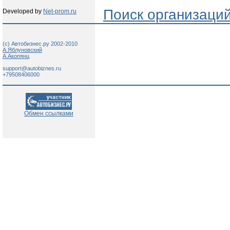
Поиск организаци
Developed by
Net-prom.ru
(c) Автобизнес.ру 2002-2010
А.Яблуновский
А.Акопянц
support@autobiznes.ru
+79508406000
Обмен ссылками