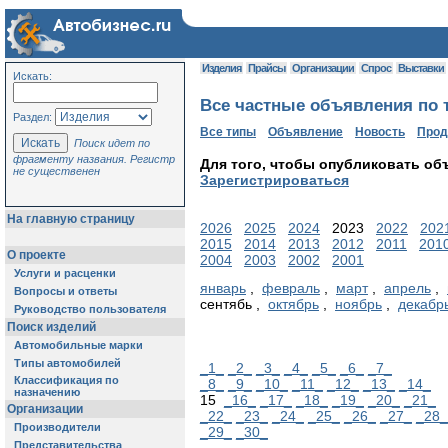
Изделия
Прайсы
Организации
Спрос
Выставки
Искать:
Все частные объявления по т
Раздел:
Все типы
Объявление
Новость
Про
Поиск идет по
фрагменту названия. Регистр
Для того, чтобы опубликовать об
не существенен
Зарегистрироваться
На главную страницу
2026
2025
2024
2023
2022
202
2015
2014
2013
2012
2011
201
О проекте
2004
2003
2002
2001
Услуги и расценки
январь
,
февраль
,
март
,
апрель
,
Вопросы и ответы
сентябь ,
октябрь
,
ноябрь
,
декабр
Руководство пользователя
Поиск изделий
Автомобильные марки
Типы автомобилей
_1_
_2_
_3_
_4_
_5_
_6_
_7_
Классификация по
_8_
_9_
_10_
_11_
_12_
_13_
_14_
назначению
15
_16_
_17_
_18_
_19_
_20_
_21_
Организации
_22_
_23_
_24_
_25_
_26_
_27_
_28_
Производители
_29_
_30_
Представительства