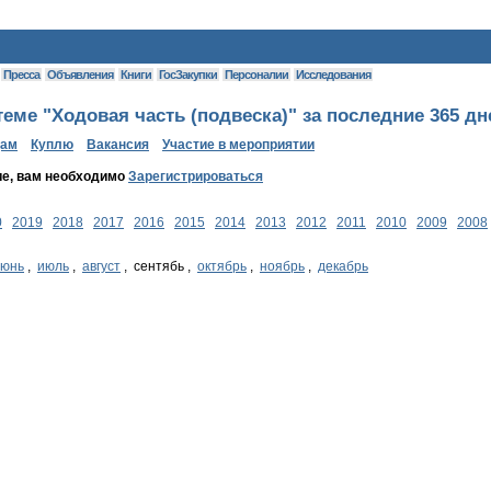
Пресса
Объявления
Книги
ГосЗакупки
Персоналии
Исследования
еме "Ходовая часть (подвеска)" за последние 365 дн
дам
Куплю
Вакансия
Участие в мероприятии
ие, вам необходимо
Зарегистрироваться
0
2019
2018
2017
2016
2015
2014
2013
2012
2011
2010
2009
2008
июнь
,
июль
,
август
, сентябь ,
октябрь
,
ноябрь
,
декабрь