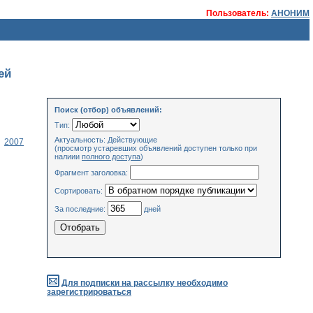
Пользователь:
АНОНИМ
ей
Поиск (отбор) объявлений:
Тип:
Актуальность: Действующие
2007
(просмотр устаревших объявлений доступен только при
налиии
полного доступа
)
Фрагмент заголовка:
Сортировать:
За последние:
дней
Для подписки на рассылку необходимо
зарегистрироваться