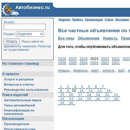
Изделия
Прайсы
Организации
Спрос
Выставки
Искать:
Все частные объявления по т
Раздел:
Все типы
Объявление
Новость
Про
Поиск идет по
фрагменту названия. Регистр
Для того, чтобы опубликовать объявлен
не существенен
2026
2025
2024
2023
2022
2021
202
2006
2005
2004
2003
2002
2001
На главную страницу
январь
,
февраль
,
март
,
апрель
,
май
,
О проекте
Услуги и расценки
Вопросы и ответы
_1_
_2_
_3_
_4_
_5_
_6_
_7_
Руководство пользователя
_8_
_9_
10
_11_
_12_
_13_
_14_
Поиск изделий
_15_
_16_
_17_
_18_
_19_
_20_
_21_
_22_
_23_
_24_
_25_
_26_
_27_
_28_
Автомобильные марки
_29_
_30_
Типы автомобилей
Классификация по
назначению
Организации
Производители
Представительства