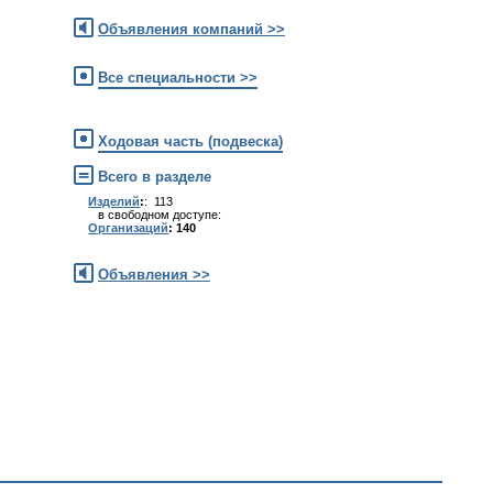
Объявления компаний >>
Все специальности >>
Ходовая часть (подвеска)
Всего в разделе
Изделий
:
: 113
в свободном доступе:
Организаций
: 140
Объявления >>