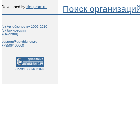
Поиск организаци
Developed by
Net-prom.ru
(c) Автобизнес.ру 2002-2010
А.Яблуновский
А.Акопянц
support@autobiznes.ru
+79508406000
Обмен ссылками