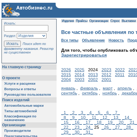
Изделия
Прайсы
Организации
Спрос
Выставки
Искать:
Все частные объявления по т
Раздел:
Все типы
Объявление
Новость
Про
Поиск идет по
фрагменту названия. Регистр
Для того, чтобы опубликовать об
не существенен
Зарегистрироваться
На главную страницу
2026
2025
2024
2023
2022
202
2015
2014
2013
2012
2011
201
О проекте
2004
2003
2002
2001
Услуги и расценки
январь
,
февраль
,
март
,
апрель
,
Вопросы и ответы
сентябь
,
октябрь
,
ноябрь
,
декабр
Руководство пользователя
Поиск изделий
Автомобильные марки
Типы автомобилей
_1_
_2_
_3_
_4_
_5_
_6_
_7_
Классификация по
_8_
_9_
_10_
_11_
_12_
_13_
_14_
назначению
_15_
_16_
_17_
_18_
_19_
_20_
_21_
Организации
_22_
_23_
_24_
25
_26_
_27_
_28_
Производители
_29_
_30_
_31_
Представительства