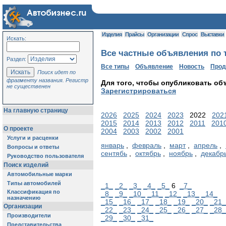
Изделия
Прайсы
Организации
Спрос
Выставки
Искать:
Все частные объявления по т
Раздел:
Все типы
Объявление
Новость
Про
Поиск идет по
фрагменту названия. Регистр
Для того, чтобы опубликовать об
не существенен
Зарегистрироваться
На главную страницу
2026
2025
2024
2023
2022
202
2015
2014
2013
2012
2011
201
О проекте
2004
2003
2002
2001
Услуги и расценки
январь
,
февраль
,
март
,
апрель
,
Вопросы и ответы
сентябь
,
октябрь
,
ноябрь
,
декабр
Руководство пользователя
Поиск изделий
Автомобильные марки
Типы автомобилей
_1_
_2_
_3_
_4_
_5_
6
_7_
Классификация по
_8_
_9_
_10_
_11_
_12_
_13_
_14_
назначению
_15_
_16_
_17_
_18_
_19_
_20_
_21_
Организации
_22_
_23_
_24_
_25_
_26_
_27_
_28_
Производители
_29_
_30_
_31_
Представительства