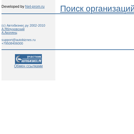
Поиск организаци
Developed by
Net-prom.ru
(c) Автобизнес.ру 2002-2010
А.Яблуновский
А.Акопянц
support@autobiznes.ru
+79508406000
Обмен ссылками