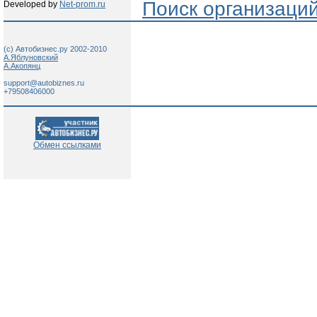
Поиск организаци
Developed by
Net-prom.ru
(c) Автобизнес.ру 2002-2010
А.Яблуновский
А.Акопянц
support@autobiznes.ru
+79508406000
Обмен ссылками