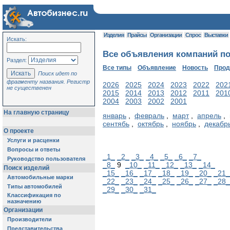
Изделия
Прайсы
Организации
Спрос
Выставки
Искать:
Все объявления компаний по 
Раздел:
Все типы
Объявление
Новость
Про
Поиск идет по
фрагменту названия. Регистр
2026
2025
2024
2023
2022
202
не существенен
2015
2014
2013
2012
2011
201
2004
2003
2002
2001
На главную страницу
январь
,
февраль
,
март
,
апрель
, 
сентябь
,
октябрь
,
ноябрь
,
декабр
О проекте
Услуги и расценки
Вопросы и ответы
_1_
_2_
_3_
_4_
_5_
_6_
_7_
Руководство пользователя
_8_
9
_10_
_11_
_12_
_13_
_14_
Поиск изделий
_15_
_16_
_17_
_18_
_19_
_20_
_21_
Автомобильные марки
_22_
_23_
_24_
_25_
_26_
_27_
_28_
Типы автомобилей
_29_
_30_
_31_
Классификация по
назначению
Организации
Производители
Представительства