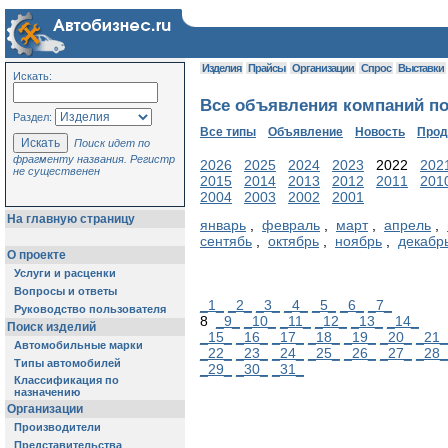
Изделия
Прайсы
Организации
Спрос
Выставки
Искать:
Все объявления компаний по 
Раздел:
Все типы
Объявление
Новость
Про
Поиск идет по
фрагменту названия. Регистр
2026
2025
2024
2023
2022
202
не существенен
2015
2014
2013
2012
2011
201
2004
2003
2002
2001
На главную страницу
январь
,
февраль
,
март
,
апрель
,
сентябь
,
октябрь
,
ноябрь
,
декабр
О проекте
Услуги и расценки
Вопросы и ответы
_1_
_2_
_3_
_4_
_5_
_6_
_7_
Руководство пользователя
8
_9_
_10_
_11_
_12_
_13_
_14_
Поиск изделий
_15_
_16_
_17_
_18_
_19_
_20_
_21_
Автомобильные марки
_22_
_23_
_24_
_25_
_26_
_27_
_28_
Типы автомобилей
_29_
_30_
_31_
Классификация по
назначению
Организации
Производители
Представительства