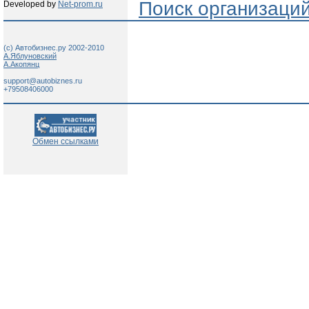
Поиск организаци
Developed by
Net-prom.ru
(c) Автобизнес.ру 2002-2010
А.Яблуновский
А.Акопянц
support@autobiznes.ru
+79508406000
Обмен ссылками