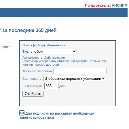
Пользователь:
АНОНИМ
 за последние 365 дней
Поиск (отбор) объявлений:
2007
Тип:
Актуальность: Действующие
(просмотр устаревших объявлений доступен только при
налиии
полного доступа
)
Фрагмент заголовка:
Сортировать:
За последние:
дней
Для подписки на рассылку необходимо
зарегистрироваться