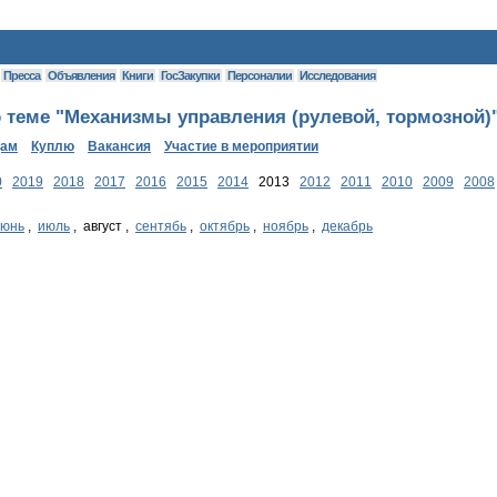
Пресса
Объявления
Книги
ГосЗакупки
Персоналии
Исследования
 теме "Механизмы управления (рулевой, тормозной)"
дам
Куплю
Вакансия
Участие в мероприятии
0
2019
2018
2017
2016
2015
2014
2013
2012
2011
2010
2009
2008
июнь
,
июль
, август ,
сентябь
,
октябрь
,
ноябрь
,
декабрь