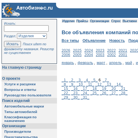
Изделия
Прайсы
Организации
Спрос
Выставки
Искать:
Все объявления компаний по
Раздел:
Все типы
Объявление
Новость
Про
Поиск идет по
фрагменту названия. Регистр
2026
2025
2024
2023
2022
2021
202
не существенен
2006
2005
2004
2003
2002
2001
январь
,
февраль
,
март
,
апрель
,
май
,
На главную страницу
О проекте
_1_
_2_
_3_
_4_
_5_
6
_7_
Услуги и расценки
_8_
_9_
_10_
_11_
_12_
_13_
_14_
_15_
_16_
_17_
_18_
_19_
_20_
_21_
Вопросы и ответы
_22_
_23_
_24_
_25_
_26_
_27_
_28_
Руководство пользователя
_29_
_30_
_31_
Поиск изделий
Автомобильные марки
Типы автомобилей
Классификация по
назначению
Организации
Производители
Представительства