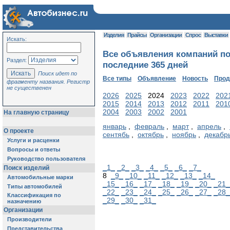
Изделия
Прайсы
Организации
Спрос
Выставки
Искать:
Все объявления компаний по
Раздел:
последние 365 дней
Поиск идет по
Все типы
Объявление
Новость
Про
фрагменту названия. Регистр
не существенен
2026
2025
2024
2023
2022
202
2015
2014
2013
2012
2011
201
2004
2003
2002
2001
На главную страницу
январь
,
февраль
,
март
,
апрель
,
О проекте
сентябь
,
октябрь
,
ноябрь
,
декабр
Услуги и расценки
Вопросы и ответы
Руководство пользователя
_1_
_2_
_3_
_4_
_5_
_6_
_7_
Поиск изделий
8
_9_
_10_
_11_
_12_
_13_
_14_
Автомобильные марки
_15_
_16_
_17_
_18_
_19_
_20_
_21_
Типы автомобилей
_22_
_23_
_24_
_25_
_26_
_27_
_28_
Классификация по
_29_
_30_
_31_
назначению
Организации
Производители
Представительства