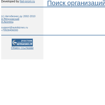
Поиск организаци
Developed by
Net-prom.ru
(c) Автобизнес.ру 2002-2010
А.Яблуновский
А.Акопянц
support@autobiznes.ru
+79508406000
Обмен ссылками