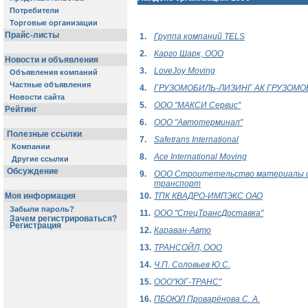
Потребители
Торговые организации
Прайс-листы
1.
Группа компаний TELS
2.
Карго Шарк, ООО
Новости и объявления
3.
LoveJoy Moving
Объявления компаний
Частные объявления
4.
ГРУЗОМОБИЛЬ-ЛИЗИНГ АК ГРУЗОМО
Новости сайта
5.
ООО "МАКСИ Сервис"
Рейтинг
6.
ООО "Автотерминал"
Полезные ссылки
7.
Safetrans International
Компании
8.
Ace International Moving
Другие ссылки
Обсуждение
9.
ООО Строитетельство материалы 
транспорт
Моя информация
10.
ТПК КВАДРО-ИМПЭКС ОАО
Забыли пароль?
11.
ООО "СпецТрансДоставка"
Зачем регистрироваться?
Регистрация
12.
Караван-Авто
13.
ТРАНСОЙЛ, ООО
14.
Ч.П. Соловьев Ю.С.
15.
ООО"ЮГ-ТРАНС"
16.
ПБОЮЛ Проварёнова С. А.