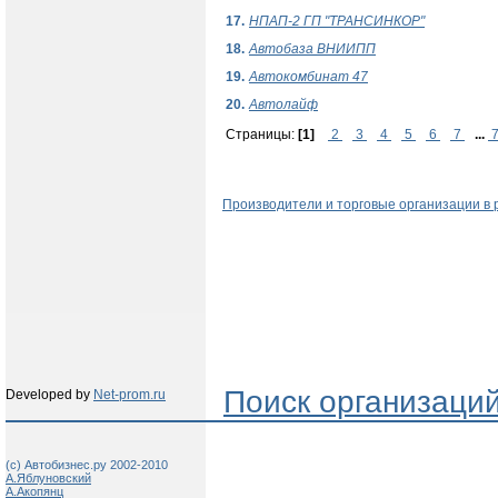
17.
НПАП-2 ГП "ТРАНСИНКОР"
18.
Автобаза ВНИИПП
19.
Автокомбинат 47
20.
Автолайф
Страницы:
[1]
2
3
4
5
6
7
...
Производители и торговые организации в 
Поиск организаци
Developed by
Net-prom.ru
(c) Автобизнес.ру 2002-2010
А.Яблуновский
А.Акопянц