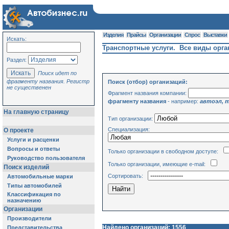
Изделия
Прайсы
Организации
Спрос
Выставки
Искать:
Транспортные услуги. Все виды орга
Раздел:
Поиск идет по
фрагменту названия. Регистр
Поиск (отбор) организаций:
не существенен
Фрагмент названия компании:
фрагменту названия
- например:
автоэл, 
На главную страницу
Тип организации:
Специализация:
О проекте
Услуги и расценки
Вопросы и ответы
Только организации в свободном доступе:
Руководство пользователя
Только организации, имеющие e-mail:
Поиск изделий
Сортировать:
Автомобильные марки
Типы автомобилей
Классификация по
назначению
Организации
Производители
Найдено организаций: 1556
Представительства