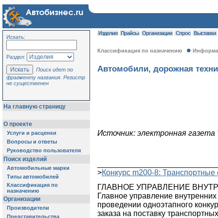
Изделия
Прайсы
Организации
Спрос
Выставки
Искать:
Классификация по назначению
Информац
Раздел:
Автомобили, дорожная техни
Поиск идет по
фрагменту названия. Регистр
не существенен
На главную страницу
О проекте
Источник: электронная газета 
Услуги и расценки
Вопросы и ответы
Руководство пользователя
Поиск изделий
___________________________
Автомобильные марки
>
Конкурс m200-8: Транспортные
Типы автомобилей
Классификация по
ГЛАВНОЕ УПРАВЛЕНИЕ ВНУТРЕ
назначению
Главное управление внутренних 
Организации
проведении одноэтапного конкур
Производители
заказа на поставку транспортных
Представительства