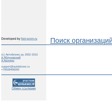
Поиск организаци
Developed by
Net-prom.ru
(c) Автобизнес.ру 2002-2010
А.Яблуновский
А.Акопянц
support@autobiznes.ru
+79508406000
Обмен ссылками