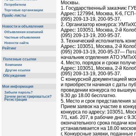
Москвы.
Потребители
1. Государственный заказчик: ГУВ
Торговые организации
Адрес: 127994, Москва, К-6, ГСП-9,
Прайс-листы
(095) 209-13-19, 200-95-37.
2. Организатор конкурса: УМТиХ
Новости и объявления
Адрес: 103051, Москва, 2-й Колобо
Объявления компаний
(095) 209-13-19, 200-95-37.
Частные объявления
3. Технический исполнитель кон
Новости сайта
Адрес: 103051, Москва, 2-й Колобо
Рейтинг
(095) 209-13-19, 200-95-37— П
начальник отделения АТО УМТиХ
Полезные ссылки
4. Место, порядок и сроки получ
Компании
Адрес: 103051, Москва, 2-й Колобо
Другие ссылки
(095) 209-13-19, 200-95-37.
Обсуждение
С конкурсной документацией мо
и приобрести начиная с даты пу
Моя информация
проведении конкурса по вышеука
Забыли пароль?
9.30 до 18.00 бесплатно.
Зачем регистрироваться?
Регистрация
5. Место и срок представления за
Прием заявок на участие в конк
конкурса по адресу: 103051, Моск
7/1, каб. 207, в рабочие дни с 9.3
окончательного срока подачи ко
устанавливается на 18.00 моско
г, Конкурсные заявки, поданные 