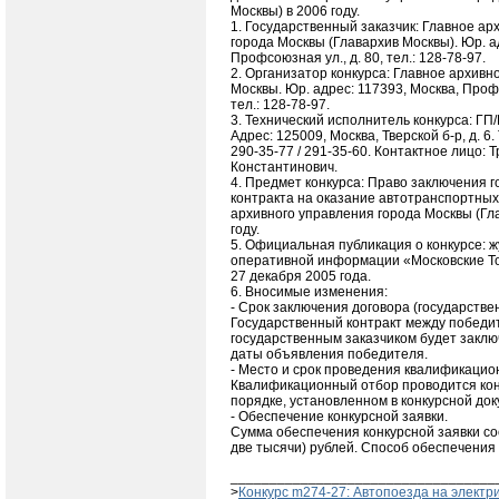
Москвы) в 2006 году.
1. Государственный заказчик: Главное а
города Москвы (Главархив Москвы). Юр. а
Профсоюзная ул., д. 80, тел.: 128-78-97.
2. Организатор конкурса: Главное архивн
Москвы. Юр. адрес: 117393, Москва, Профс
тел.: 128-78-97.
3. Технический исполнитель конкурса: Г
Адрес: 125009, Москва, Тверской б-р, д. 6. 
290-35-77 / 291-35-60. Контактное лицо: 
Константинович.
4. Предмет конкурса: Право заключения 
контракта на оказание автотранспортных 
архивного управления города Москвы (Гл
году.
5. Официальная публикация о конкурсе: 
оперативной информации «Московские Тор
27 декабря 2005 года.
6. Вносимые изменения:
- Срок заключения договора (государствен
Государственный контракт между победит
государственным заказчиком будет заключ
даты объявления победителя.
- Место и срок проведения квалификацио
Квалификационный отбор проводится кон
порядке, установленном в конкурсной до
- Обеспечение конкурсной заявки.
Сумма обеспечения конкурсной заявки со
две тысячи) рублей. Способ обеспечения 
__________________________________
>
Конкурс m274-27: Автопоезда на электри