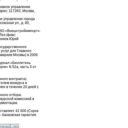
рхивное управление
дрес: 117393, Москва,
ое управление города
оюзная ул., д. 80,
П/ВО «Внешстройимпорт».
Тел./факс:
Треков Юрий
государственного
услуг для Главного
авархив Москвы) в 2006
журнал «Бюллетень
ги» N 52а, часть 3 от
ного контракта).
елем конкурса и
ен в течение 20 дней с
нного отбора.
курсной комиссией в
кументации.
ставляет 42 000 (Сорок
- банковская гарантия.
__________
ческой тяге