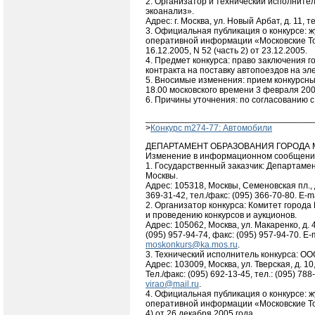
2. Организатор и технический исполнител
экоанализ».
Адрес: г. Москва, ул. Новый Арбат, д. 11, т
3. Официальная публикация о конкурсе: 
оперативной информации «Московские Тор
16.12.2005, N 52 (часть 2) от 23.12.2005.
4. Предмет конкурса: право заключения г
контракта на поставку автопоездов на эле
5. Вносимые изменения: прием конкурсны
18.00 московского времени 3 февраля 2006
6. Причины уточнения: по согласованию с
__________________________________
>
Конкурс m274-77: Автомобили
ДЕПАРТАМЕНТ ОБРАЗОВАНИЯ ГОРОДА
Изменение в информационном сообщен
1. Государственный заказчик: Департаме
Москвы.
Адрес: 105318, Москвы, Семеновская пл., д.
369-31-42, тел./факс: (095) 366-70-80. E-m
2. Организатор конкурса: Комитет города
и проведению конкурсов и аукционов.
Адрес: 105062, Москва, ул. Макаренко, д. 4,
(095) 957-94-74, факс: (095) 957-94-70. E-m
moskonkurs@ka.mos.ru
.
3. Технический исполнитель конкурса: О
Адрес: 103009, Москва, ул. Тверская, д. 10
Тел./факс: (095) 692-13-45, тел.: (095) 788-
virao@mail.ru
.
4. Официальная публикация о конкурсе: 
оперативной информации «Московские Тор
4) от 26 декабря 2005 года.