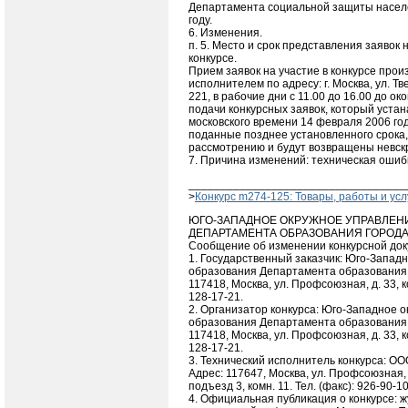
Департамента социальной защиты населе
году.
6. Изменения.
п. 5. Место и срок представления заявок 
конкурсе.
Прием заявок на участие в конкурсе прои
исполнителем по адресу: г. Москва, ул. Тве
221, в рабочие дни с 11.00 до 16.00 до ок
подачи конкурсных заявок, который устан
московского времени 14 февраля 2006 год
поданные позднее установленного срока,
рассмотрению и будут возвращены невс
7. Причина изменений: техническая ошиб
__________________________________
>
Конкурс m274-125: Товары, работы и ус
ЮГО-ЗАПАДНОЕ ОКРУЖНОЕ УПРАВЛЕН
ДЕПАРТАМЕНТА ОБРАЗОВАНИЯ ГОРОД
Сообщение об изменении конкурсной до
1. Государственный заказчик: Юго-Запад
образования Департамента образования 
117418, Москва, ул. Профсоюзная, д. 33, ко
128-17-21.
2. Организатор конкурса: Юго-Западное 
образования Департамента образования 
117418, Москва, ул. Профсоюзная, д. 33, ко
128-17-21.
3. Технический исполнитель конкурса: О
Адрес: 117647, Москва, ул. Профсоюзная, д
подъезд 3, комн. 11. Тел. (факс): 926-90-10
4. Официальная публикация о конкурсе: 