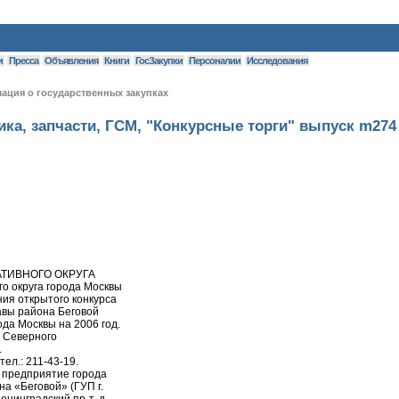
и
Пресса
Объявления
Книги
ГосЗакупки
Персоналии
Исследования
ция о государственных закупках
ка, запчасти, ГСМ, "Конкурсные торги" выпуск m274
ТИВНОГО ОКРУГА
о округа города Москвы
ия открытого конкурса
авы района Беговой
да Москвы на 2006 год.
а Северного
.
 тел.: 211-43-19.
е предприятие города
а «Беговой» (ГУП г.