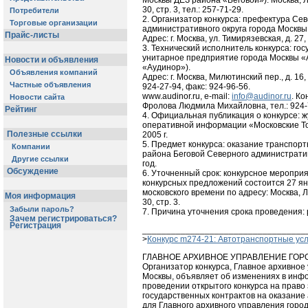
Москвы ДЕЗ района «Беговой»). Москва, Л
30, стр. 3, тел.: 257-71-29.
Потребители
2. Организатор конкурса: префектура Се
Торговые организации
административного округа города Москвы
Прайс-листы
Адрес: г. Москва, ул. Тимирязевская, д. 27,
3. Технический исполнитель конкурса: го
унитарное предприятие города Москвы «
Новости и объявления
«Аудинор»).
Объявления компаний
Адрес: г. Москва, Милютинский пер., д. 16, с
Частные объявления
924-27-94, факс: 924-96-56.
www.audinor.ru, e-mail:
info@audinor.ru
. Ко
Новости сайта
Фролова Людмила Михайловна, тел.: 924-
Рейтинг
4. Официальная публикация о конкурсе: 
оперативной информации «Московские Тор
Полезные ссылки
2005 г.
5. Предмет конкурса: оказание транспорт
Компании
района Беговой Северного административ
Другие ссылки
год.
Обсуждение
6. Уточненный срок: конкурсное меропри
конкурсных предложений состоится 27 янв
московского времени по адресу: Москва, Л
Моя информация
30, стр. 3.
Забыли пароль?
7. Причина уточнения срока проведения:
Зачем регистрироваться?
Регистрация
__________________________________
>
Конкурс m274-21: Автотранспортные усл
ГЛАВНОЕ АРХИВНОЕ УПРАВЛЕНИЕ ГОР
Организатор конкурса, Главное архивное
Москвы, объявляет об изменениях в ин
проведении открытого конкурса на право
государственных контрактов на оказание
для Главного архивного управления горо