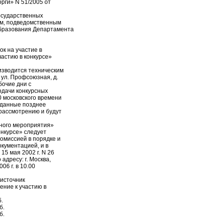
рги» N 51/2005 от
государственных
ям, подведомственным
бразования Департамента
ок на участие в
частию в конкурсе»
оизводится техническим
 ул. Профсоюзная, д.
абочие дни с
подачи конкурсных
0 московского времени
поданные позднее
 рассмотрению и будут
рсного мероприятия»
онкурсе» следует
комиссией в порядке и
окументацией, и в
15 мая 2002 г. N 26
адресу: г. Москва,
06 г. в 10.00
 источник
ние к участию в
б.
б.
б.