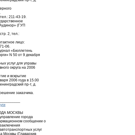
енинградский пр-т, д.
верного
.
 тел.: 211-43-19.
сударственное
Аудинор» (ГУП
тр. 2, тел.:
нтактное лицо:
71-06.
журнал «Бюллетень
ги» N 50 от 9 декабря
ных услуг для управы
ного округа на 2006
ятие и вскрытие
аря 2006 года в 15.00
енинградский пр-т, д.
 решение заказчика.
__________
уги
ОДА МОСКВЫ
 управление города
формационном сообщении о
 заключения
 автотранспортных услуг
да Москвы (Главархив