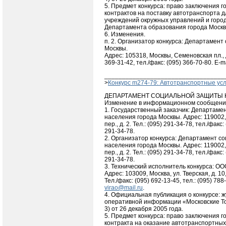
5. Предмет конкурса: право заключения 
контрактов на поставку автотранспорта 
учреждений окружных управлений и горо
Департамента образования города Москвы
6. Изменения.
п. 2. Организатор конкурса: Департамент
Москвы.
Адрес: 105318, Москвы, Семеновская пл., д.
369-31-42, тел./факс: (095) 366-70-80. E-m
__________________________________
>
Конкурс m274-79: Автотранспортные усл
ДЕПАРТАМЕНТ СОЦИАЛЬНОЙ ЗАЩИТЫ 
Изменение в информационном сообщен
1. Государственный заказчик: Департам
населения города Москвы. Адрес: 119002
пер., д. 2. Тел.: (095) 291-34-78, тел./факс:
291-34-78.
2. Организатор конкурса: Департамент с
населения города Москвы. Адрес: 119002
пер., д. 2. Тел.: (095) 291-34-78, тел./факс:
291-34-78.
3. Технический исполнитель конкурса: О
Адрес: 103009, Москва, ул. Тверская, д. 10
Тел./факс: (095) 692-13-45, тел.: (095) 788-
virao@mail.ru
.
4. Официальная публикация о конкурсе: 
оперативной информации «Московские Тор
3) от 26 декабря 2005 года.
5. Предмет конкурса: право заключения г
контракта на оказание автотранспортных