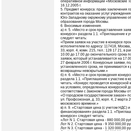
оперативной информации «Московские То
16.12.2005 г.
5. Предмет конкурса: право заключения 
контрактов на оказание услуг учреждени
Юго-Западному окружному управлению о
образования города Москвы.
6. Вносимые изменения.
а) п. 5. «Место и срок представления заяв
конкурсе» раздела 1.1. «Приглашение к у
следует читать:
«Прием заявок на участие в конкурсе пр
исполнителем по адресу: 117418, Москва,
33, корп. 4, комн. 215, тел.: 128 17 21, в р
10.00 до 17.00 до окончательного срока 
заявок, который устанавливается на 17.0
27 февраля 2006 г. Конкурсные заявки, 
установленного срока, не принимаются к
возвращены невскрытыми.»
б) п. 6. «Место и срок проведения конку
раздела 1.1. «Приглашение к участию в к
читать: «Конкурс проводится конкурсной 
на условиях, определенных конкурсной д
соответствии с Законом города Москвы от 
«О городском государственном заказе» по 
ул. Профсоюзная, д. 33, корп. 4, 2 марта 20
московского времени.»
в) п. 9. «Стартовая цена (с учетом НДС) и
финансирования» раздела 1.1. «Приглаше
конкурсе» следует читать:
«Лот N 1. Стартовая цена - 880 000,00 ру
Лот N 2. Стартовая цена - 9 350 000,00 ру
Лот N 3. Стартовая цена - 1 320 000,00 ру