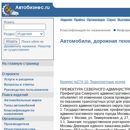
Изделия
Прайсы
Организации
Спрос
Выставк
Искать:
Классификация по назначению
Информа
Раздел:
Автомобили, дорожная техни
Поиск идет по
фрагменту названия. Регистр
не существенен
На главную страницу
О проекте
Услуги и расценки
Конкурс m274-10: Транспортные услуги
Вопросы и ответы
ПРЕФЕКТУРА СЕВЕРНОГО АДМИНИСТРА
Руководство пользователя
Префектура Северного административног
Поиск изделий
объявляет об изменении сроков проведен
Автомобильные марки
по оказанию транспортных услуг для упр
Типы автомобилей
Северного административного округа горо
1. Государственный заказчик: префектур
Классификация по
административного округа города Москвы
назначению
Адрес: г. Москва, ул. Тимирязевская, д. 27,
Организации
1.1. Заказчик: государственное унитарно
Производители
Москвы Дирекция единого заказчика район
Представительства