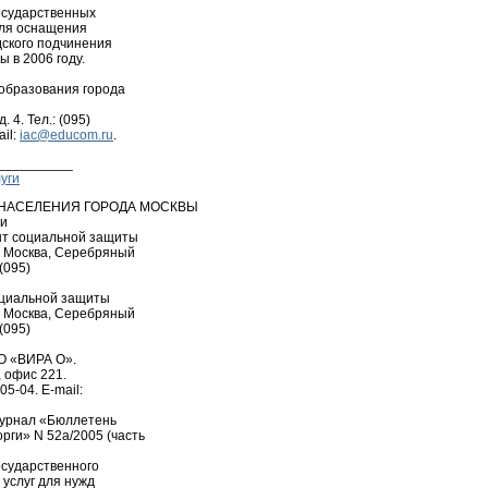
государственных
для оснащения
дского подчинения
 в 2006 году.
 образования города
 4. Тел.: (095)
ail:
iac@educom.ru
.
__________
уги
НАСЕЛЕНИЯ ГОРОДА МОСКВЫ
ии
ент социальной защиты
, Москва, Серебряный
 (095)
оциальной защиты
, Москва, Серебряный
 (095)
ОО «ВИРА О».
, офис 221.
05-04. E-mail:
журнал «Бюллетень
ги» N 52а/2005 (часть
осударственного
 услуг для нужд