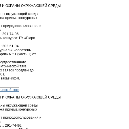
Я И ОХРАНЫ ОКРУЖАЮЩЕЙ СРЕДЫ
аны окружающей среды
ока приема конкурсных
нт природопользования и
ы.
.: 291-74-96.
ь конкурса: ГУ «Бюро
.: 202-61-04.
журнал «Бюллетень
ги» N 51 (часть 1) от
осударственного
ктрической тяге.
х заявок продлен до
 г.
 заказчиком.
__________
ческой тяге
Я И ОХРАНЫ ОКРУЖАЮЩЕЙ СРЕДЫ
аны окружающей среды
ока приема конкурсных
нт природопользования и
ы.
ел.: 291-74-96.