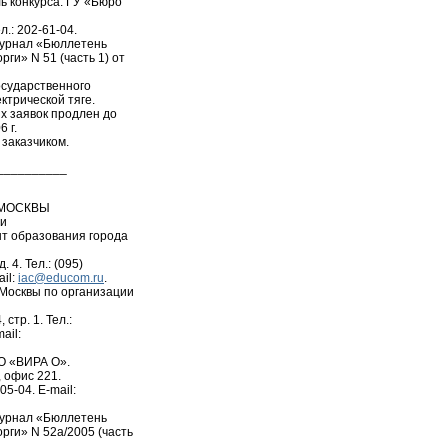
ь конкурса: ГУ «Бюро
ел.: 202-61-04.
журнал «Бюллетень
ги» N 51 (часть 1) от
осударственного
ктрической тяге.
х заявок продлен до
 г.
 заказчиком.
__________
 МОСКВЫ
ии
нт образования города
 4. Тел.: (095)
ail:
iac@educom.ru
.
 Москвы по организации
 стр. 1. Тел.:
ail:
ОО «ВИРА О».
, офис 221.
05-04. E-mail:
журнал «Бюллетень
ги» N 52а/2005 (часть