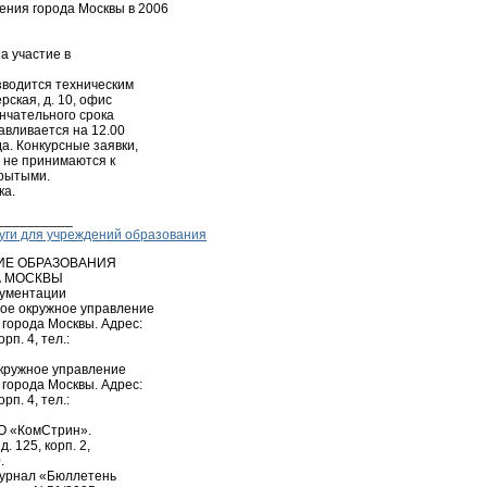
ния города Москвы в 2006
на участие в
зводится техническим
рская, д. 10, офис
ончательного срока
авливается на 12.00
а. Конкурсные заявки,
 не принимаются к
крытыми.
ка.
__________
луги для учреждений образования
ИЕ ОБРАЗОВАНИЯ
А МОСКВЫ
кументации
ное окружное управление
города Москвы. Адрес:
рп. 4, тел.:
окружное управление
города Москвы. Адрес:
рп. 4, тел.:
ОО «КомСтрин».
. 125, корп. 2,
.
журнал «Бюллетень