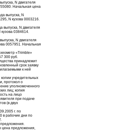
выпуска, N двигателя
055080. Начальная цена
да выпуска, N
95, N кузова 0003216.
а выпуска, N двигателя
 кузова 0384614.
 выпуска, N двигателя
ова 0057951. Начальная
ахеометр «Trimble»
7 300 руб.
ущества принадлежит
новленный срок заявку
рилагаемыми к ней
я: копии учредительных
и, протокол о
шение уполномоченного
ских лиц; копия
ость на лицо
аявителя при подаче
тов (в двух
9.2005 г. по
00 в рабочие дни по
2.
а предложения.
я цена предложения,