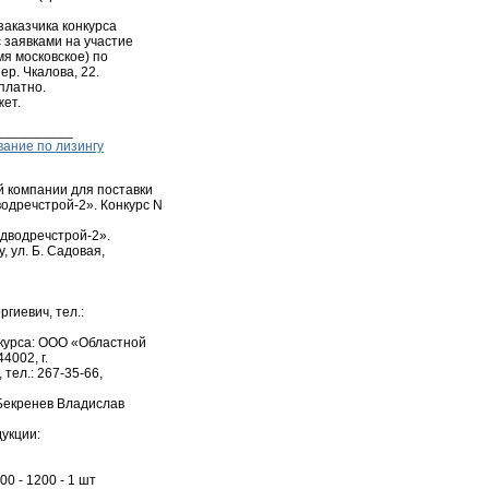
заказчика конкурса
с заявками на участие
емя московское) по
ер. Чкалова, 22.
платно.
ет.
__________
вание по лизингу
й компании для поставки
одречстрой-2». Конкурс N
дводречстрой-2».
, ул. Б. Садовая,
гиевич, тел.:
курса: ООО «Областной
4002, г.
 тел.: 267-35-66,
Бекренев Владислав
укции:
0 - 1200 - 1 шт