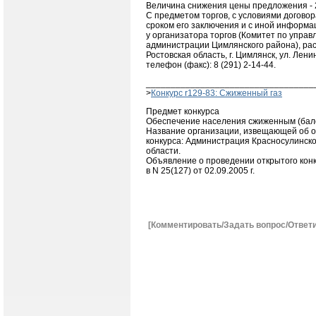
Величина снижения цены предложения - 
С предметом торгов, с условиями договор
сроком его заключения и с иной информ
у организатора торгов (Комитет по упра
администрации Цимлянского района), рас
Ростовская область, г. Цимлянск, ул. Ленина
телефон (факс): 8 (291) 2-14-44.
__________________________________
>
Конкурс r129-83: Сжиженный газ
Предмет конкурса
Обеспечение населения сжиженным (бал
Название организации, извещающей об о
конкурса: Администрация Красносулинско
области.
Объявление о проведении открытого кон
в N 25(127) от 02.09.2005 г.
[Комментировать/Задать вопрос/Ответи