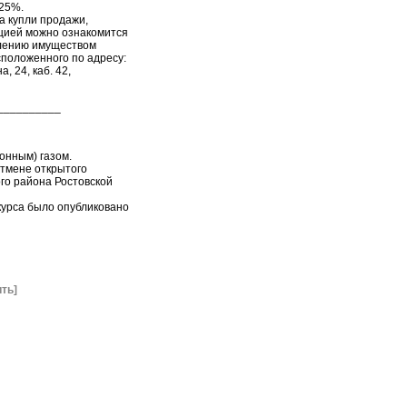
25%.
а купли продажи,
ацией можно ознакомится
влению имуществом
положенного по адресу:
, 24, каб. 42,
__________
онным) газом.
тмене открытого
го района Ростовской
курса было опубликовано
ть]