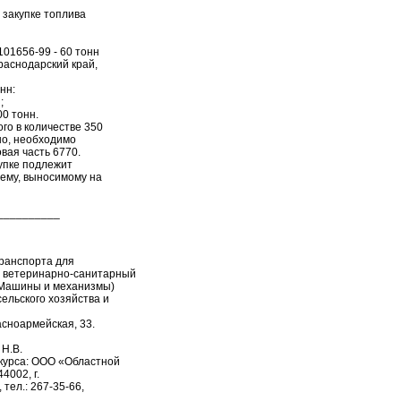
 закупке топлива
101656-99 - 60 тонн
Краснодарский край,
нн:
;
00 тонн.
ого в количестве 350
ено, необходимо
вая часть 6770.
купке подлежит
ъему, выносимому на
__________
транспорта для
й ветеринарно-санитарный
 (Машины и механизмы)
ельского хозяйства и
расноармейская, 33.
 Н.В.
курса: ООО «Областной
4002, г.
 тел.: 267-35-66,