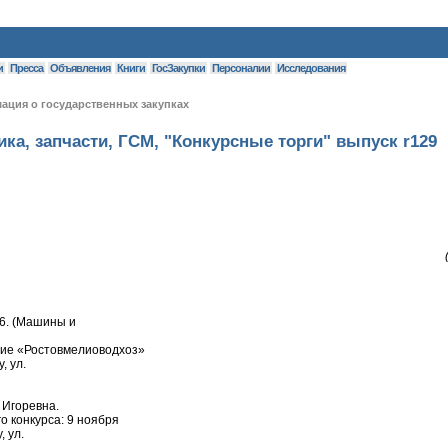
и
Пресса
Объявления
Книги
ГосЗакупки
Персоналии
Исследования
ция о государственных закупках
ка, запчасти, ГСМ, "Конкурсные торги" выпуск r129
-6. (Машины и
ние «Ростовмелиоводхоз»
, ул.
 Игоревна.
о конкурса: 9 ноября
, ул.