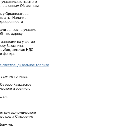
 участников открытого
становленным Областным
ь у Организатора
оплаты. Наличие
 доверенности -
ачи заявок на участие
5 г. по адресу
с заявками на участие
ресу Заказчика.
 рубля, включая НДС
е фонды.
__________
е светлое, дизельное топливо
 закупке топлива
 Северо-Кавказское
еского и военного
, ул.
 отдел экономического
ик отдела Сидоренко
ону, ул.