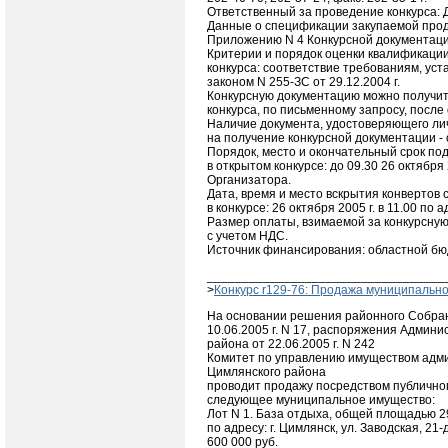
Ответственный за проведение конкурса: Д
Данные о спецификации закупаемой прод
Приложению N 4 Конкурсной документаци
Критерии и порядок оценки квалификации
конкурса: соответствие требованиям, у
законом N 255-ЗС от 29.12.2004 г.
Конкурсную документацию можно получит
конкурса, по письменному запросу, после
Наличие документа, удостоверяющего лич
на получение конкурсной документации -
Порядок, место и окончательный срок под
в открытом конкурсе: до 09.30 26 октября 
Организатора.
Дата, время и место вскрытия конвертов 
в конкурсе: 26 октября 2005 г. в 11.00 по 
Размер оплаты, взимаемой за конкурсную
с учетом НДС.
Источник финансирования: областной бю
__________________________________
>
Конкурс r129-76: Продажа муниципальн
На основании решения районного Собран
10.06.2005 г. N 17, распоряжения Админ
района от 22.06.2005 г. N 242
Комитет по управлению имуществом адм
Цимлянского района
проводит продажу посредством публично
следующее муниципальное имущество:
Лот N 1. База отдыха, общей площадью 2
по адресу: г. Цимлянск, ул. Заводская, 21-
600 000 руб.