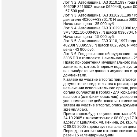
Лот N 2. Автомашина ГАЗ 3110,1997 года 
40620F-3216002, шасси 0620448, кузов 0
- 57 500 руб.
Лот N 3. Автомашина ГАЗ 3310231,1997 го
двигателя 40200FV3376170 N шасси 06002
Начальная цена - 35 000 руб.
Лот N 4. Автомашина ГАЗ 310290,1996 год
ЗМ34021.10-0004697, N шасси 0396704, N
Начальная цена - 15 000 руб.
Лот N 5. Автомашина ГАЗ 3110, 1997 года
40200FV3395593 N шасси 0623924, N куз
цена - 43 900 руб.
Лот N 6. Геодезическое оборудование - т
3305 DR в комплекте. Начальная цена - 25
Право приобретения муниципального им
заявителю, который первым подал в уста
на приобретение данного имущества с п
документами.
К заявке на участие в торгах прилагаютс
документов и свидетельства о регистраци
назначении исполнительного органа, ре
органа об участии в торгах - для юридиче
паспорта (для физических лиц), доверенн
уполномоченное действовать от имени з
заявки на участие в торгах, опись докумен
экземплярах).
Прием заявок будет осуществляться с 08.0
24.10.2005 г. включительно с 08.00 до 17.
адресу: г. Цимлянск, ул. Ленина, 24, каб. 4
С 08.09.2005 г. действует начальная цен
Период, по истечении которого снижаетс
равен 15 календарным дням.