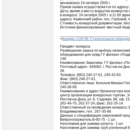
московское) 24 октября 2005 г.
Прием заявок осуществляется по адресу 
Дата, время и место вскрытия конвертов 
в конкурсе: 24 октября 2005 г. в 11.00 (вр
адресу: Каменский район, пос. Глубокий, п
Стоимость конкурсной документации: бес
Источник финансирования: местный бюдж
__________________________________
>
Конкурс r129-56: Строительное оборудо
Предмет конкурса
Размещение заказа по выбору лизингово
оборудования для нужд ГУ филиал «Подв
148
Наименование Заказчика: ГУ филиал «По
Почтовый адрес: 344082, г. Ростов-на-Дону
39.
Телефон: (863) 240-27-61, 240-43-83.
Факс: (863) 240-27-61.
Ответственное лицо: Кононов Михаил Геор
240-36-69.
Наименование и адрес Организатора кон
центр организации конкурсных торгов», 34
Ростов-на-Дону, ул. Б. Садовая, 88, оф. 15,
262-46-70, 262-37-24; факс: 262-35-14.
Ответственный за проведение конкурса: 
Владимирович, тел.: 267-35-66.
Данные о спецификации закупаемой прод
Вибропогружатель В-60-75 - 1 шт.
Наголовник для зажима шпунта - 1 шт.
Наголовник для зажима труб усиленный 60