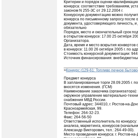
Критерии и порядок оценки квалификации
конкурса: соответствие требованиям, у
законом N 255-ЗС от 29.12.2004 г.
Конкурсную документацию можно получит
конкурса по письменному запросу после 
документа, удостоверяющего личность, и
обязательно
Порядок, место и окончательный срок под
в открытом конкурсе: 17.00 25 октября 200
Организатора.
Дата, время и место вскрытия конвертов 
в конкурсе: 11.00 26 октября 2005 г. по ад
Стоимость конкурсной документации: 944
Источник финансирования: внебюджетны
__________________________________
>
Конкурс r129-61: Топливо печное бытово
Предмет конкурса
В запланированные торги 28.09.2005 г. по
вносятся изменения. (ГСМ)
Наименование заказчика (организатора):
окружное управление материально-технич
снабжения МВД России.
Почтовый адрес: 344010, г. Ростов-на-Дону
Красноармейская, 99.
Телефон: 264-32-23.
Факс: 264-56-50
Ответственный исполнитель по конкурсу:
анализа, маркетинга, конкурсов (начальн
Александр Викторович, тел.: 264-49-00).
Место проведения конкурса: г. Ростов-на-Д