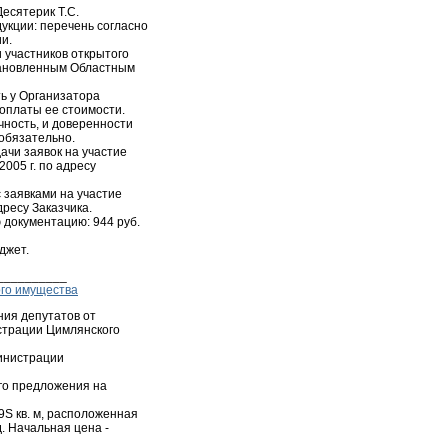
есятерик Т.С.
укции: перечень согласно
и.
 участников открытого
становленным Областным
ь у Организатора
 оплаты ее стоимости.
ность, и доверенности
 обязательно.
ачи заявок на участие
2005 г. по адресу
с заявками на участие
адресу Заказчика.
 документацию: 944 руб.
джет.
__________
ого имущества
ия депутатов от
истрации Цимлянского
инистрации
го предложения на
9S кв. м, расположенная
д. Начальная цена -