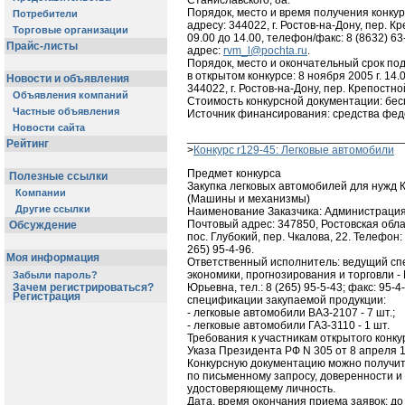
Станиславского, 8а.
Порядок, место и время получения конку
Потребители
адресу: 344022, г. Ростов-на-Дону, пер. Кр
Торговые организации
09.00 до 14.00, телефон/факс: 8 (8632) 6
Прайс-листы
адрес:
rvm_l@pochta.ru
.
Порядок, место и окончательный срок под
в открытом конкурсе: 8 ноября 2005 г. 14.
Новости и объявления
344022, г. Ростов-на-Дону, пер. Крепостно
Объявления компаний
Стоимость конкурсной документации: бес
Частные объявления
Источник финансирования: средства фе
Новости сайта
__________________________________
Рейтинг
>
Конкурс r129-45: Легковые автомобили
Предмет конкурса
Полезные ссылки
Закупка легковых автомобилей для нужд 
Компании
(Машины и механизмы)
Другие ссылки
Наименование Заказчика: Администрация
Почтовый адрес: 347850, Ростовская обла
Обсуждение
пос. Глубокий, пер. Чкалова, 22. Телефон: 
265) 95-4-96.
Моя информация
Ответственный исполнитель: ведущий сп
экономики, прогнозирования и торговли -
Забыли пароль?
Зачем регистрироваться?
Юрьевна, тел.: 8 (265) 95-5-43; факс: 95-
Регистрация
спецификации закупаемой продукции:
- легковые автомобили ВАЗ-2107 - 7 шт.;
- легковые автомобили ГАЗ-3110 - 1 шт.
Требования к участникам открытого конкур
Указа Президента РФ N 305 от 8 апреля 1
Конкурсную документацию можно получить
по письменному запросу, доверенности и 
удостоверяющему личность.
Дата, время окончания приема заявок: до