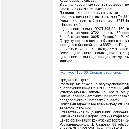
Красноармейская, 99.
В запланированные торги 28.09.2005 г. по
вносятся следующие изменения.
Дополнительно подлежит к закупке:
- топливо печное бытовое светлое ТУ-38.
(место доставки - войсковая часть 3717, 
г. Кропоткин);
- дизельное топливо ГОСТ 305-82 - 460 то
а) войсковая часть 3722 г. Шахты - 60 тонн
б) войсковая часть 3025 г. Грозный, ЧР - 4
Отгрузку топлива печного бытового светл
тонн для войсковой части 6852, н.п. Вед
производить на ст. Ханкала, СКЖД, войско
Вместо дизельного топлива (зимнего) за
дизельное топливо (летнее) по всему об
конкурс.
__________________________________
>
Конкурс r129-66: Спецавтотранспорт
Предмет конкурса
Размещение заказа на закупку спецавто
обеспечения нужд ГУП РО «Кагальницки
утилизационный завод». Конкурс N 152.
Наименование Заказчика: Министерство с
продовольствия Ростовской области.
Почтовый адрес: г. Ростов-на-Дону, ул. К
Телефон: 232-68-98.
Ответственное лицо заказчика: Моисеева
Наименование и адрес Организатора кон
центр организации конкурсных торгов», 34
Ростов-на-Дону, ул. Б. Садовая, 88, оф. 15,
262-46-70, 262-37-24; факс: 262-35-14.