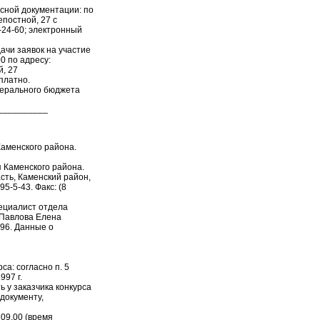
рсной документации: по
епостной, 27 с
3-24-60; электронный
ачи заявок на участие
00 по адресу:
й, 27
платно.
дерального бюджета
__________
Каменского района.
 Каменского района.
сть, Каменский район,
95-5-43. Факс: (8
ециалист отдела
 Павлова Елена
4-96. Данные о
са: согласно п. 5
997 г.
 у заказчика конкурса
документу,
 09.00 (время