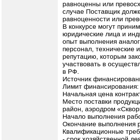
равноценны или превосх
случае Поставщик долже
равноценности или прево
В конкурсе могут прини
юридические лица и ин
опыт выполнения анало
персонал, технические 
репутацию, которым зак
участвовать в осуществ
в РФ.
Источник финансировани
Лимит финансирования: 
Начальная цена контракт
Место поставки продукци
район, аэродром «Сквори
Начало выполнения работ
Окончание выполнения ра
Квалификационные треб
- срок хозяйственной де