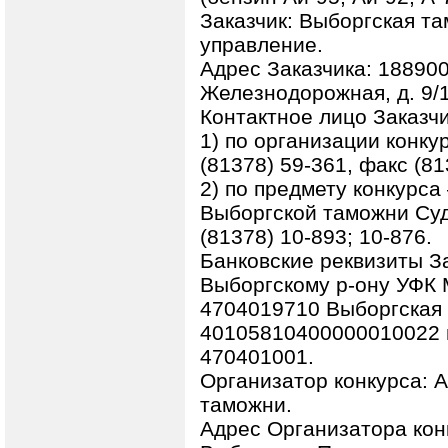
Заказчик: Выборгская т
управление.
Адрес Заказчика: 188900,
Железнодорожная, д. 9/1
Контактное лицо Заказчи
1) по организации конку
(81378) 59-361, факс (81
2) по предмету конкурса
Выборгской таможни Суд
(81378) 10-893; 10-876.
Банковские реквизиты З
Выборгскому р-ону УФК
4704019710 Выборгская т
40105810400000010022 в
470401001.
Организатор конкурса: 
таможни.
Адрес Организатора конк