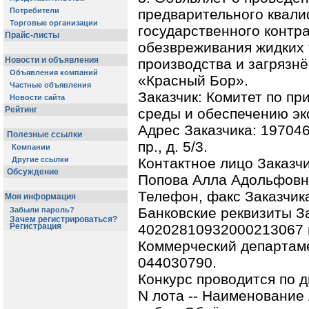
Потребители
предварительного квали
Торговые организации
государственного контра
Прайс-листы
обезвреживания жидких
Новости и объявления
производства и загрязн
Объявления компаний
«Красный Бор».
Частные объявления
Заказчик: Комитет по п
Новости сайта
Рейтинг
среды и обеспечению эк
Адрес Заказчика: 19704
Полезные ссылки
пр., д. 5/3.
Компании
Другие ссылки
Контактное лицо Заказч
Обсуждение
Попова Алла Адольфовн
Телефон, факс Заказчика
Моя информация
Банковские реквизиты З
Забыли пароль?
Зачем регистрироваться?
Регистрация
40202810932000213067 
Коммерческий департаме
044030790.
Конкурс проводится по д
N лота -- Наименование 