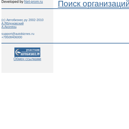
Поиск организаци
Developed by
Net-prom.ru
(c) Автобизнес.ру 2002-2010
А.Яблуновский
А.Акопянц
support@autobiznes.ru
+79508406000
Обмен ссылками