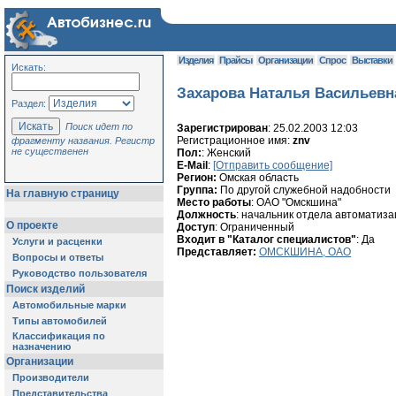
Изделия
Прайсы
Организации
Спрос
Выставки
Искать:
Захарова Наталья Васильевн
Раздел:
Поиск идет по
Зарегистрирован
: 25.02.2003 12:03
Регистрационное имя:
znv
фрагменту названия. Регистр
не существенен
Пол:
: Женский
E-Mail
:
[Отправить сообщение]
Регион:
Омская область
Группа:
По другой служебной надобности
На главную страницу
Место работы
: ОАО "Омскшина"
Должность
: начальник отдела автоматиз
О проекте
Доступ
: Ограниченный
Входит в "Каталог специалистов"
: Да
Услуги и расценки
Представляет:
ОМСКШИНА, ОАО
Вопросы и ответы
Руководство пользователя
Поиск изделий
Автомобильные марки
Типы автомобилей
Классификация по
назначению
Организации
Производители
Представительства