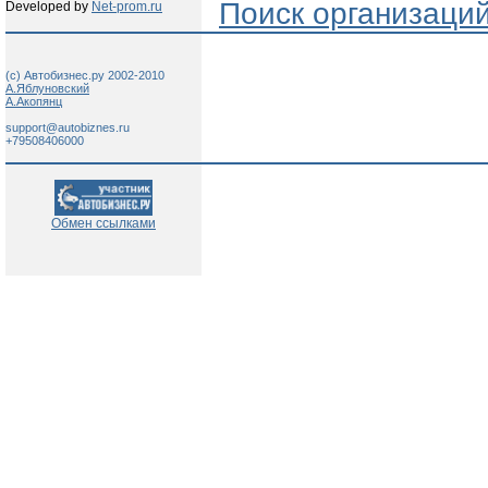
Поиск организаци
Developed by
Net-prom.ru
(c) Автобизнес.ру 2002-2010
А.Яблуновский
А.Акопянц
support@autobiznes.ru
+79508406000
Обмен ссылками