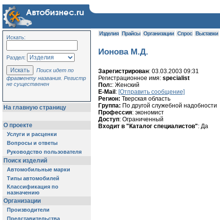
Изделия
Прайсы
Организации
Спрос
Выставки
Искать:
Ионова М.Д.
Раздел:
Поиск идет по
Зарегистрирован
: 03.03.2003 09:31
Регистрационное имя:
specialist
фрагменту названия. Регистр
не существенен
Пол:
: Женский
E-Mail
:
[Отправить сообщение]
Регион:
Тверская область
Группа:
По другой служебной надобности
На главную страницу
Профессия
: экономист
Доступ
: Ограниченный
О проекте
Входит в "Каталог специалистов"
: Да
Услуги и расценки
Вопросы и ответы
Руководство пользователя
Поиск изделий
Автомобильные марки
Типы автомобилей
Классификация по
назначению
Организации
Производители
Представительства