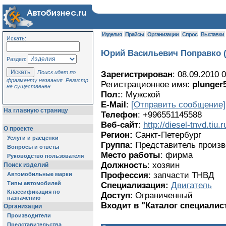
Изделия
Прайсы
Организации
Спрос
Выставки
Искать:
Юрий Васильевич Поправко 
Раздел:
Поиск идет по
Зарегистрирован
: 08.09.2010 
фрагменту названия. Регистр
Регистрационное имя:
plunger
не существенен
Пол:
: Мужской
E-Mail
:
[Отправить сообщение]
На главную страницу
Телефон
: +996551145588
Веб-сайт
:
http://diesel-tnvd.tiu.r
О проекте
Регион:
Санкт-Петербург
Услуги и расценки
Группа:
Представитель произ
Вопросы и ответы
Место работы
: фирма
Руководство пользователя
Должность
: хозяин
Поиск изделий
Профессия
: запчасти ТНВД
Автомобильные марки
Типы автомобилей
Специализация:
Двигатель
Классификация по
Доступ
: Ограниченный
назначению
Входит в "Каталог специалис
Организации
Производители
Представительства