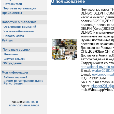
О пользователе
Потребители
Торговые организации
Плунжерные пары-ТН
Прайс-листы
DENSO,DELPHI,CUMMI
насосы низкого давл
ролики(BOSCH,ZEXEL
Новости и объявления
соленоид,лобовые са
Объявления компаний
DELPHI(Korea)2823929
Частные объявления
DENSO и мультиплика
топливные аппаратур
Новости сайта
Нужны постоянные 
Рейтинг
постоянным заказчик
Доставка по России,
Полезные ссылки
СПЕЦСВЯЗЬю СНГ (3-
Компании
Доставка в Алматы,К
автобусом,авиа и ж/д
Другие ссылки
Сотрудничаем со сто
Обсуждение
http://diesel-tnvd.tiu.ru
E-mail:
worker20181@
Моя информация
E-mail:
epkbnobotmxd
Забыли пароль?
ICQ : 413043649
Зачем регистрироваться?
SKYPE : mr.smash31
Регистрация
Agent:
plunger2011@m
mob./Whatsapp/Viber/
Каталоги
цветов и
колеровочные веера
.