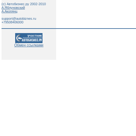
(c) Автобизнес.ру 2002-2010
А.Яблуновский
А.Акопянц
support@autobiznes.ru
+79508406000
Обмен ссылками