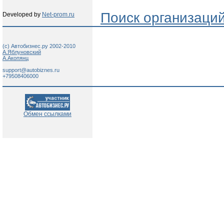
Поиск организаци
Developed by
Net-prom.ru
(c) Автобизнес.ру 2002-2010
А.Яблуновский
А.Акопянц
support@autobiznes.ru
+79508406000
Обмен ссылками