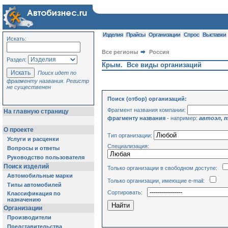
Изделия
Прайсы
Организации
Спрос
Выставки
Искать:
Все регионы
Россия
Раздел:
Крым. Все виды организаций
Поиск идет по
фрагменту названия. Регистр
не существенен
Поиск (отбор) организаций:
Фрагмент названия компании:
На главную страницу
фрагменту названия
- например:
автоэл, 
О проекте
Тип организации:
Услуги и расценки
Специализация:
Вопросы и ответы
Руководство пользователя
Поиск изделий
Только организации в свободном доступе:
Автомобильные марки
Только организации, имеющие e-mail:
Типы автомобилей
Сортировать:
Классификация по
назначению
Организации
Производители
Представительства