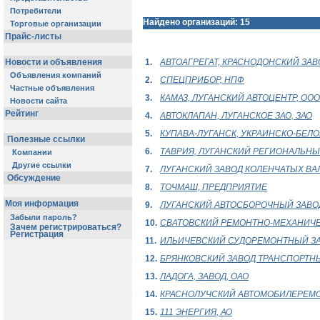
Потребители
Найдено организаций: 15
Торговые организации
Прайс-листы
Новости и объявления
1.
АВТОАГРЕГАТ, КРАСНОДОНСКИЙ ЗАВО
Объявления компаний
2.
СПЕЦПРИБОР, НПФ
Частные объявления
3.
КАМАЗ, ЛУГАНСКИЙ АВТОЦЕНТР, ООО
Новости сайта
Рейтинг
4.
АВТОКЛАПАН, ЛУГАНСКОЕ ЗАО, ЗАО
5.
КУПАВА-ЛУГАНСК, УКРАИНСКО-БЕЛ
Полезные ссылки
6.
ТАВРИЯ, ЛУГАНСКИЙ РЕГИОНАЛЬНЫЙ
Компании
Другие ссылки
7.
ЛУГАНСКИЙ ЗАВОД КОЛЕНЧАТЫХ ВАЛ
Обсуждение
8.
ТОЧМАШ, ПРЕДПРИЯТИЕ
Моя информация
9.
ЛУГАНСКИЙ АВТОСБОРОЧНЫЙ ЗАВОД
Забыли пароль?
10.
СВАТОВСКИЙ РЕМОНТНО-МЕХАНИЧЕ
Зачем регистрироваться?
Регистрация
11.
ИЛЬИЧЕВСКИЙ СУДОРЕМОНТНЫЙ ЗА
12.
БРЯНКОВСКИЙ ЗАВОД ТРАНСПОРТНЫ
13.
ЛАДОГА, ЗАВОД, ОАО
14.
КРАСНОЛУЧСКИЙ АВТОМОБИЛЕРЕМО
15.
111 ЭНЕРГИЯ, АО