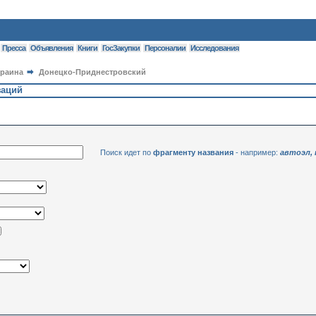
Пресса
Объявления
Книги
ГосЗакупки
Персоналии
Исследования
краина
Донецко-Приднестровский
заций
Поиск идет по
фрагменту названия
- например:
автоэл,