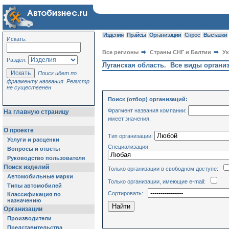
Изделия
Прайсы
Организации
Спрос
Выставки
Искать:
Все регионы
Страны СНГ и Балтии
У
Раздел:
Луганская область. Все виды органи
Поиск идет по
фрагменту названия. Регистр
не существенен
Поиск (отбор) организаций:
Фрагмент названия компании:
На главную страницу
имеет значения.
О проекте
Тип организации:
Услуги и расценки
Специализация:
Вопросы и ответы
Руководство пользователя
Поиск изделий
Только организации в свободном доступе:
Автомобильные марки
Только организации, имеющие e-mail:
Типы автомобилей
Сортировать:
Классификация по
назначению
Организации
Производители
Представительства