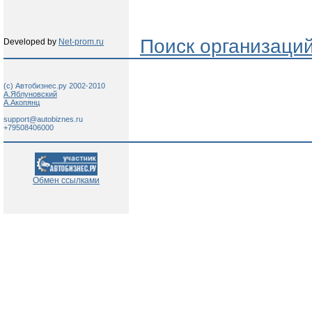
Поиск организаци
Developed by
Net-prom.ru
(c) Автобизнес.ру 2002-2010
А.Яблуновский
А.Акопянц
support@autobiznes.ru
+79508406000
Обмен ссылками