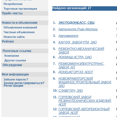
Потребители
Найдено организаций: 27
Торговые организации
Прайс-листы
Новости и объявления
1.
ЭКСПОДОНБАСС, СВЦ
Объявления компаний
2.
Автоцентр Риво-Моторс
Частные объявления
3.
Автомаркет
Новости сайта
Рейтинг
4.
КАУЧУК, ЗАВОД РТИ, ЗАО
5.
РЕМОНТНО-МЕХАНИЧЕСКИЙ
Полезные ссылки
ЗАВОД
Компании
6.
ДОНМАШ АСТРА, ОАО
Другие ссылки
7.
РЕМКОММУНЭЛЕКТРОТРАНС,
Обсуждение
ЗАВОД, АП
8.
ДОНЕЦКГОРГАЗ, АООТ
Моя информация
9.
НОВОКРАМАТОРСКИЙ
Забыли пароль?
МАШИНОСТРОИТЕЛЬНЫЙ ЗАВОД,
Зачем регистрироваться?
Регистрация
ЗАО
10.
СЛАВУТИЧ, ЗАО
11.
ГОРЛОВСКИЙ ЗАВОД
РЕЗИНОТЕХНИЧЕСКИХ ИЗДЕЛИЙ,
АОЗТ
12.
ГОРЛОВСКИЙ АВТОРЕМОНТНЫЙ
ЗАВОД, АОЗТ