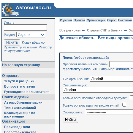
Изделия
Прайсы
Организации
Спрос
Выставки
Искать:
Все регионы
Страны СНГ и Балтии
У
Раздел:
Донецкая область. Все виды организ
Поиск идет по
фрагменту названия. Регистр
не существенен
Поиск (отбор) организаций:
Фрагмент названия компании:
На главную страницу
фрагменту названия
- например:
автоэл, 
О проекте
Тип организации:
Услуги и расценки
Специализация:
Вопросы и ответы
Руководство пользователя
Поиск изделий
Только организации в свободном доступе:
Автомобильные марки
Только организации, имеющие e-mail:
Типы автомобилей
Сортировать:
Классификация по
назначению
Организации
Производители
Представительства