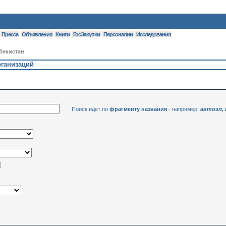
Пресса
Объявления
Книги
ГосЗакупки
Персоналии
Исследования
бекистан
рганизаций
Поиск идет по
фрагменту названия
- например:
автоэл,