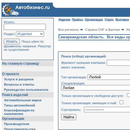
Изделия
Прайсы
Организации
Спрос
Выставки
Искать:
Все регионы
Страны СНГ и Балтии
Уз
Раздел:
Самаркандская область. Все виды о
Поиск идет по
фрагменту названия. Регистр
не существенен
Поиск (отбор) организаций:
Фрагмент названия компании:
На главную страницу
имеет значения.
О проекте
Тип организации:
Услуги и расценки
Специализация:
Вопросы и ответы
Руководство пользователя
Поиск изделий
Только организации в свободном доступе:
Автомобильные марки
Только организации, имеющие e-mail:
Типы автомобилей
Сортировать:
Классификация по
назначению
Организации
Производители
Представительства