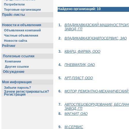
Потребители
Найдено организаций: 10
Торговые организации
Прайс-листы
Новости и объявления
1.
ВЛАДИКАВКАЗСКИЙ МАШИНОСТРОИ
ЗАВОД, ГП
Объявления компаний
Частные объявления
2.
ВЛАДИКАВКАЗГАЗАВТОСЕРВИС, ЗАО
Новости сайта
Рейтинг
3.
КВАРЦ, ФИРМА, ООО
Полезные ссылки
Компании
4.
ПНЕВМАТИК, ОАО
Другие ссылки
Обсуждение
5.
АРТ-ПЛАСТ, ООО
Моя информация
Забыли пароль?
6.
МОТОР, РЕМОНТНО-МЕХАНИЧЕСКИЙ
Зачем регистрироваться?
Регистрация
7.
АВТОСПЕЦОБОРУДОВАНИЕ, БЕСЛАН
ЗАВОД, ГП
8.
МАГНИТ, ОАО
9.
М-СЕРВИС