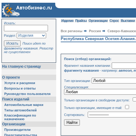
Изделия
Прайсы
Организации
Спрос
Выставки
Искать:
Все регионы
Россия
Северо-Кавказс
Раздел:
Республика Северная Осетия-Алания
Поиск идет по
фрагменту названия. Регистр
не существенен
Поиск (отбор) организаций:
Фрагмент названия компании:
На главную страницу
фрагменту названия
- например:
автоэл, 
О проекте
Тип организации:
Услуги и расценки
Специализация:
Вопросы и ответы
Руководство пользователя
Поиск изделий
Только организации в свободном доступе:
Автомобильные марки
Только организации, имеющие e-mail:
Типы автомобилей
Сортировать:
Классификация по
назначению
Организации
Производители
Представительства