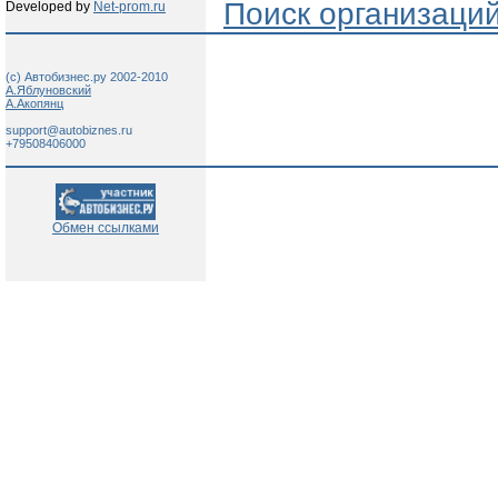
Поиск организаци
Developed by
Net-prom.ru
(c) Автобизнес.ру 2002-2010
А.Яблуновский
А.Акопянц
support@autobiznes.ru
+79508406000
Обмен ссылками