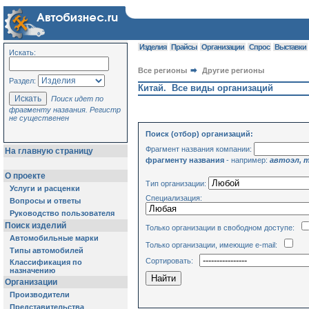
Изделия
Прайсы
Организации
Спрос
Выставки
Искать:
Все регионы
Другие регионы
Раздел:
Китай. Все виды организаций
Поиск идет по
фрагменту названия. Регистр
не существенен
Поиск (отбор) организаций:
Фрагмент названия компании:
На главную страницу
фрагменту названия
- например:
автоэл, 
О проекте
Тип организации:
Услуги и расценки
Специализация:
Вопросы и ответы
Руководство пользователя
Поиск изделий
Только организации в свободном доступе:
Автомобильные марки
Только организации, имеющие e-mail:
Типы автомобилей
Сортировать:
Классификация по
назначению
Организации
Производители
Представительства