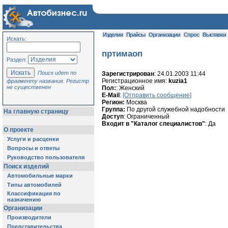
Изделия
Прайсы
Организации
Спрос
Выставки
Искать:
пртимаоп
Раздел:
Поиск идет по
Зарегистрирован
: 24.01.2003 11:44
Регистрационное имя:
kuzia1
фрагменту названия. Регистр
не существенен
Пол:
: Женский
E-Mail
:
[Отправить сообщение]
Регион:
Москва
Группа:
По другой служебной надобности
На главную страницу
Доступ
: Ограниченный
Входит в "Каталог специалистов"
: Да
О проекте
Услуги и расценки
Вопросы и ответы
Руководство пользователя
Поиск изделий
Автомобильные марки
Типы автомобилей
Классификация по
назначению
Организации
Производители
Представительства