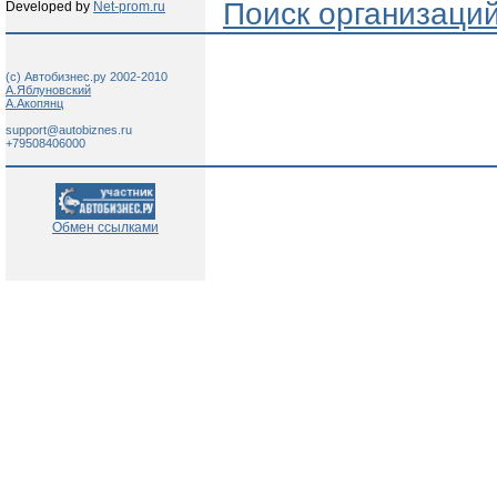
Поиск организаци
Developed by
Net-prom.ru
(c) Автобизнес.ру 2002-2010
А.Яблуновский
А.Акопянц
support@autobiznes.ru
+79508406000
Обмен ссылками