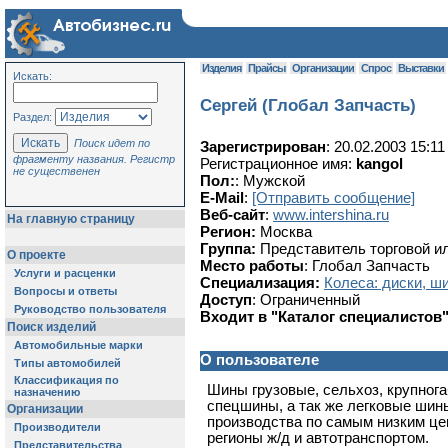
Изделия
Прайсы
Организации
Спрос
Выставки
Искать:
Сергей (Глобал Запчасть)
Раздел:
Поиск идет по
Зарегистрирован
: 20.02.2003 15:11
фрагменту названия. Регистр
Регистрационное имя:
kangol
не существенен
Пол:
: Мужской
E-Mail
:
[Отправить сообщение]
Веб-сайт
:
www.intershina.ru
На главную страницу
Регион:
Москва
Группа:
Представитель торговой и
О проекте
Место работы
: Глобал Запчасть
Услуги и расценки
Специализация:
Колеса: диски, ш
Вопросы и ответы
Доступ
: Ограниченный
Руководство пользователя
Входит в "Каталог специалистов
Поиск изделий
Автомобильные марки
О пользователе
Типы автомобилей
Классификация по
Шины грузовые, сельхоз, крупног
назначению
спецшины, а так же легковые шины
Организации
производства по самым низким цен
Производители
регионы ж/д и автотранспортом.
Представительства