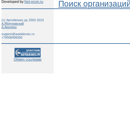
Поиск организаци
Developed by
Net-prom.ru
(c) Автобизнес.ру 2002-2010
А.Яблуновский
А.Акопянц
support@autobiznes.ru
+79508406000
Обмен ссылками