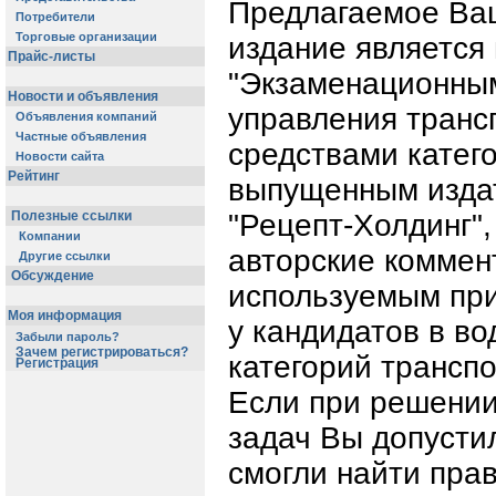
Предлагаемое Ва
Потребители
Торговые организации
издание является
Прайс-листы
"Экзаменационным
Новости и объявления
управления тран
Объявления компаний
Частные объявления
средствами катего
Новости сайта
Рейтинг
выпущенным изда
Полезные ссылки
"Рецепт-Холдинг",
Компании
авторские коммен
Другие ссылки
Обсуждение
используемым при
Моя информация
у кандидатов в во
Забыли пароль?
Зачем регистрироваться?
категорий транспо
Регистрация
Если при решении
задач Вы допусти
смогли найти пра