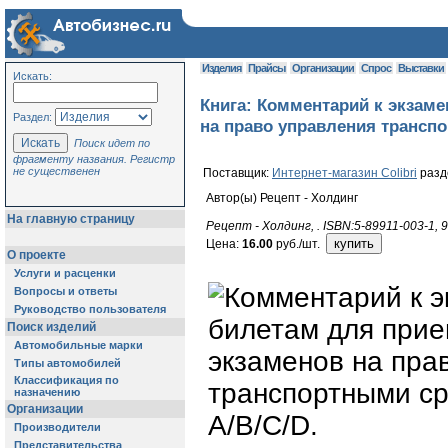
Изделия
Прайсы
Организации
Спрос
Выставки
Искать:
Книга: Комментарий к экзам
Раздел:
на право управления транспо
Поиск идет по
фрагменту названия. Регистр
не существенен
Поставщик:
Интернет-магазин Colibri
раз
Автор(ы) Рецепт - Холдинг
На главную страницу
Рецепт - Холдинг, . ISBN:5-89911-003-1, 
Цена:
16.00
руб./шт.
О проекте
Услуги и расценки
Вопросы и ответы
Руководство пользователя
Поиск изделий
Автомобильные марки
Типы автомобилей
Классификация по
назначению
Организации
Производители
Представительства