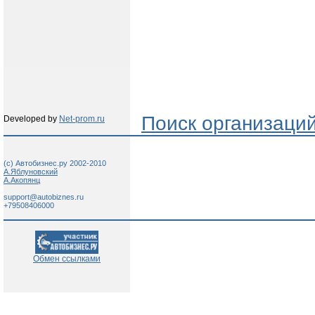
Поиск организаци
Developed by
Net-prom.ru
(c) Автобизнес.ру 2002-2010
А.Яблуновский
А.Акопянц
support@autobiznes.ru
+79508406000
Обмен ссылками