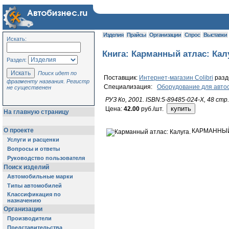
Изделия
Прайсы
Организации
Спрос
Выставки
Искать:
Книга: Карманный атлас: Кал
Раздел:
Поиск идет по
Поставщик:
Интернет-магазин Colibri
раз
фрагменту названия. Регистр
Специализация:
Оборудование для авто
не существенен
РУЗ Ко, 2001. ISBN:5-89485-024-Х, 48 стр.
Цена:
42.00
руб./шт.
На главную страницу
О проекте
КАРМАННЫЙ
Услуги и расценки
Вопросы и ответы
Руководство пользователя
Поиск изделий
Автомобильные марки
Типы автомобилей
Классификация по
назначению
Организации
Производители
Представительства