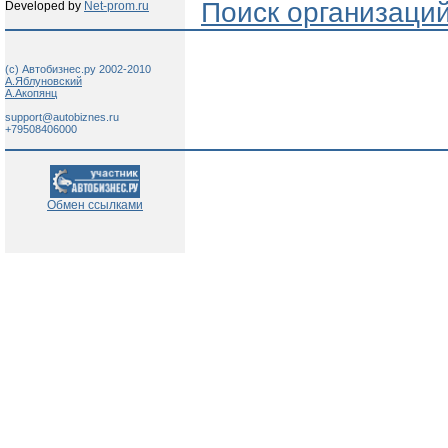
Поиск организаци
Developed by
Net-prom.ru
(c) Автобизнес.ру 2002-2010
А.Яблуновский
А.Акопянц
support@autobiznes.ru
+79508406000
Обмен ссылками