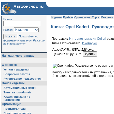
Изделия
Прайсы
Организации
Спрос
Выставки
Искать:
Книга: Opel Kadett. Руковод
Раздел:
Поиск идет по
Поставщик:
Интернет-магазин Colibri
раз
фрагменту названия. Регистр
Типы автомобилей:
Иномарки
не существенен
Арго (АНИ), . ISBN:, 128 стр.
Цена:
87.00
руб./шт.
На главную страницу
О проекте
Услуги и расценки
поиску неисправностей и их устранения,
Вопросы и ответы
Для владельцев автомобилей и работник
Руководство пользователя
Поиск изделий
Автомобильные марки
Типы автомобилей
Классификация по
назначению
Организации
Производители
Представительства