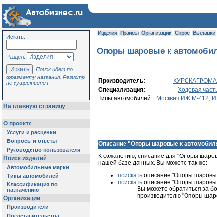
Изделия
Прайсы
Организации
Спрос
Выставки
Искать:
Опоры шаровые к автомобил
Раздел:
Поиск идет по
фрагменту названия. Регистр
Производитель:
КУРСКАГРОМА
не существенен
Специализация:
Ходовая часть
Типы автомобилей:
Москвич ИЖ М-412, И
На главную страницу
О проекте
Услуги и расценки
Вопросы и ответы
Описание "Опоры шаровые к автомобил
Руководство пользователя
К сожалению, описание для "Опоры шаровы
Поиск изделий
нашей базе данных. Вы можете так же:
Автомобильные марки
поискать
описание "Опоры шаровые
Типы автомобилей
поискать
описание "Опоры шаровые 
Классификация по
Вы можете обратиться за б
назначению
производителю "Опоры шаро
Организации
Производители
Представительства