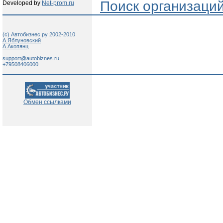
Поиск организаци
Developed by
Net-prom.ru
(c) Автобизнес.ру 2002-2010
А.Яблуновский
А.Акопянц
support@autobiznes.ru
+79508406000
Обмен ссылками