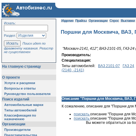
Изделия
Прайсы
Организации
Спрос
Выставки
Искать:
Поршни для Москвича, ВАЗ, 
Раздел:
Поиск идет по
фрагменту названия. Регистр
"Москвич-2141, 412"; ВАЗ-2101-05, ГАЗ-24
не существенен
Производитель:
Специализация:
Типы автомобилей:
ВАЗ 2101-07
ГАЗ 24
На главную страницу
(2140, -2141)
О проекте
Услуги и расценки
Вопросы и ответы
Руководство пользователя
Описание "Поршни для Москвича, ВАЗ, 
Поиск изделий
Автомобильные марки
К сожалению, описание для "Поршни для М
Типы автомобилей
поискать
описание "Поршни для Мос
Классификация по
поискать
описание "Поршни для Мос
назначению
Вы можете обратиться за бо
Организации
Производители
Представительства