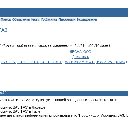
Пресса
Объявления
Книги
ГосЗакупки
Персоналии
Исследования
ГАЗ
 (обычные, под широкие кольца, усиленные); -24421, -406 (16 клап.)
ДЕСНА, ООО
Двигатель
ГАЗ 3102, -31029, -3110, -3111 "Волга"
Москвич ИЖ М-412, ИЖ-21251 (комби)
ГАЗ"
осквича, ВАЗ, ГАЗ" отсутствует в нашей базе данных. Вы можете так же:
квича, ВАЗ, ГАЗ" в Яндексе
квича, ВАЗ, ГАЗ" в Гугле
лее детальной информацией к производителю "Поршни для Москвича, ВАЗ, Г